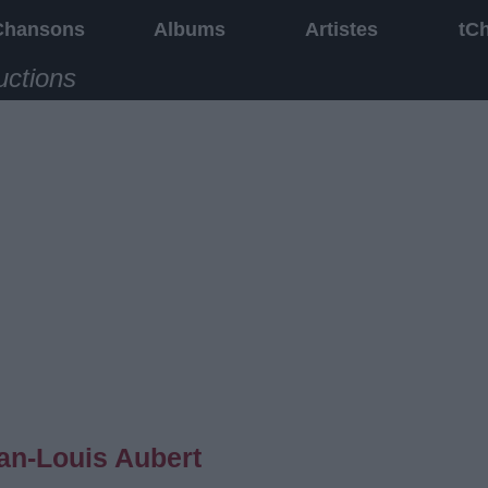
Chansons
Albums
Artistes
tC
uctions
an-Louis Aubert