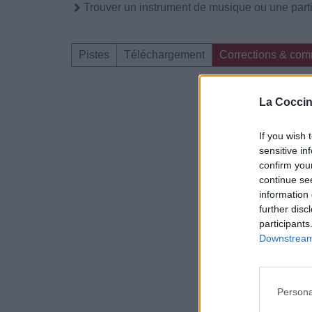
Trouver un instrument de musique ou une partit
Pistes
Téléchargement
Corrections & com
Dire «merci» pour 
La Coccin
If you wish 
sensitive in
confirm you
continue se
information 
further disc
participants
Downstream 
Persona