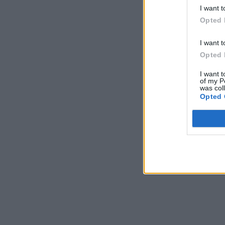
I want t
Opted 
I want t
Opted 
I want t
of my P
was col
Opted 