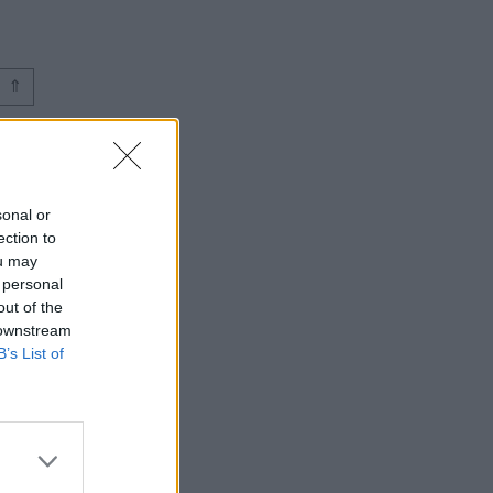
⇑
sonal or
ection to
ou may
 personal
out of the
 downstream
B’s List of