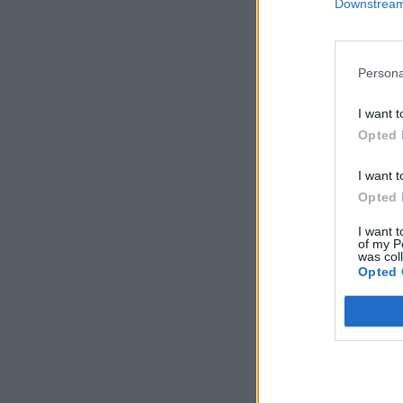
Downstream 
Persona
I want t
Opted 
I want t
Opted 
I want t
of my P
was col
Opted 