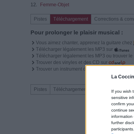
12.
Femme-Objet
Pistes
Téléchargement
Corrections & com
Pour prolonger le plaisir musical :
Vous aimez chanter, apprenez la guitare chez
Télécharger légalement les MP3 sur
Télécharger légalement les MP3 ou trouver l
Trouver des vinyles et des CD sur
Trouver un instrument de musique ou une partit
La Coccin
Pistes
Téléchargement
Corrections & com
If you wish 
sensitive in
confirm you
Dire «merci» pour 
continue se
information 
further disc
participants