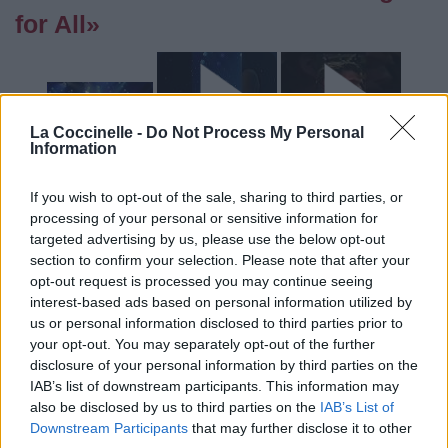
for All»
La Coccinelle -
Do Not Process My Personal
Information
Concert/Live
Concert/Live
Concert/Live
If you wish to opt-out of the sale, sharing to third parties, or
processing of your personal or sensitive information for
targeted advertising by us, please use the below opt-out
section to confirm your selection. Please note that after your
Concert/Live
opt-out request is processed you may continue seeing
interest-based ads based on personal information utilized by
us or personal information disclosed to third parties prior to
Paroles + Traduction
Téléchargement
Vidéos
⇑
your opt-out. You may separately opt-out of the further
Commentaires
disclosure of your personal information by third parties on the
IAB’s list of downstream participants. This information may
also be disclosed by us to third parties on the
IAB’s List of
Dire «merci» pour cette traduction
Corriger une erreur
Downstream Participants
that may further disclose it to other