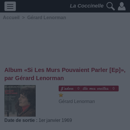
La Coccinelle
Accueil
>
Gérard Lenorman
Album «Si Les Murs Pouvaient Parler [Ep]»,
par Gérard Lenorman
0
0
Gérard Lenorman
Date de sortie :
1er janvier 1969