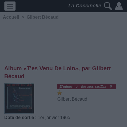
La Coccinelle
Accueil
>
Gilbert Bécaud
Album «T'es Venu De Loin», par Gilbert
Bécaud
0
0
Gilbert Bécaud
Date de sortie :
1er janvier 1965