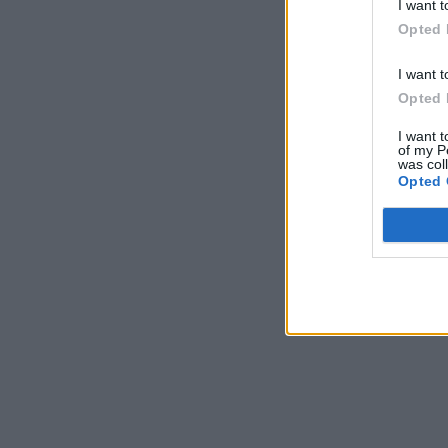
I want t
Opted 
I want t
Opted 
I want t
of my P
was col
Opted 