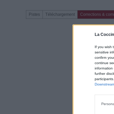
Pistes
Téléchargement
Corrections & com
Dire «merci» pour 
La Coccin
If you wish 
sensitive in
confirm you
continue se
information 
further disc
participants
Downstream 
Persona