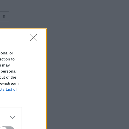
⇑
sonal or
ection to
ou may
 personal
out of the
 downstream
B’s List of