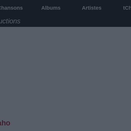
Chansons
Albums
Artistes
tC
uctions
aho