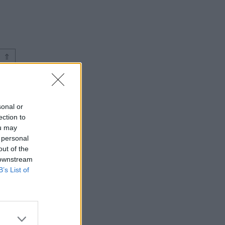
⇑
sonal or
ection to
ou may
 personal
out of the
 downstream
B’s List of