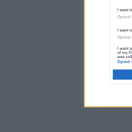
I want t
Opted 
I want t
Opted 
I want t
of my P
was col
Opted 