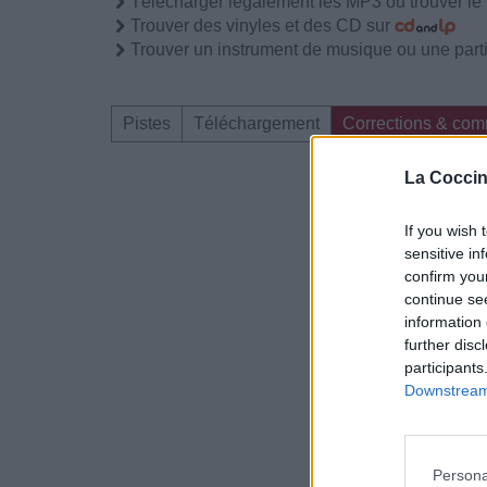
Télécharger légalement les MP3 ou trouver l
Trouver des vinyles et des CD sur
Trouver un instrument de musique ou une partit
Pistes
Téléchargement
Corrections & com
La Coccin
Dire «merci» pour 
If you wish 
sensitive in
confirm you
continue se
information 
further disc
participants
Downstream 
Persona