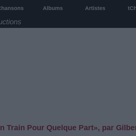
Chansons
Albums
Artistes
tC
uctions
 Train Pour Quelque Part», par Gilbe