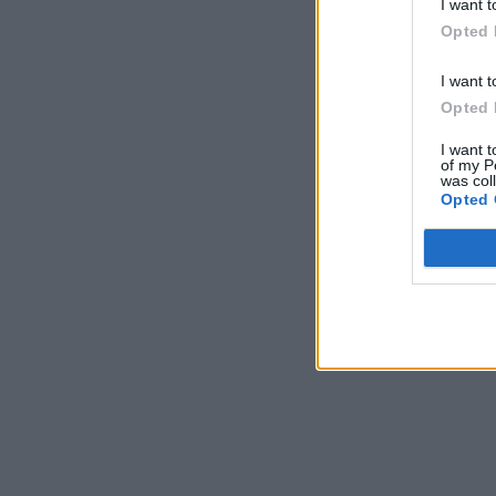
I want t
Opted 
I want t
Opted 
I want t
of my P
was col
Opted 