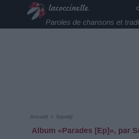
Paroles de chansons et trad
Accueil
>
Squidji
Album «Parades [Ep]», par S