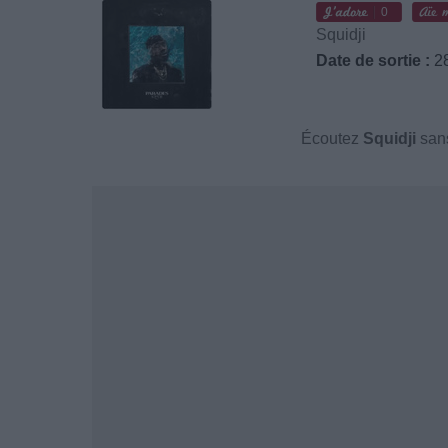
0
Squidji
Date de sortie :
28
Écoutez
Squidji
sans