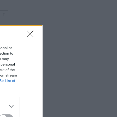
⇑
sonal or
ection to
ou may
 personal
out of the
 downstream
B’s List of