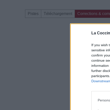
Pistes
Téléchargement
Corrections & com
Dire «merci» pour 
La Coccin
If you wish 
sensitive in
confirm you
continue se
information 
further disc
participants
Downstream 
Persona