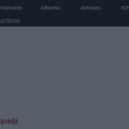
Chansons
Albums
Artistes
tC
uctions
quidji