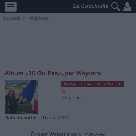
La Coccinelle
Accueil
>
Wejdene
Album «16 Ou Pas», par Wejdene
0
0
Wejdene
Date de sortie :
20 août 2021
Écoutez
Wejdene
sans limite avec