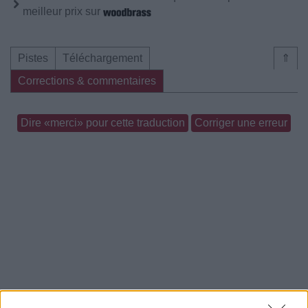
meilleur prix sur
Pistes
Téléchargement
⇑
Corrections & commentaires
Dire «merci» pour cette traduction
Corriger une erreur