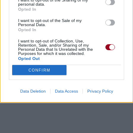
I want to opt-out of the Sharing of my
personal data.
Opted In
Paroles + Traduction
Téléchargement
Vidéos
⇑
I want to opt-out of the Sale of my
Commentaires
Personal Data.
Opted In
Paroles + Traduction
Téléchargement
Vidéos
⇑
I want to opt-out of Collection, Use,
Retention, Sale, and/or Sharing of my
Personal Data that Is Unrelated with the
Commentaires
Purposes for which it was collected.
Opted Out
power metal
CONFIRM
Dire «merci» pour cette traduction
Corriger une erreur
Data Deletion
Data Access
Privacy Policy