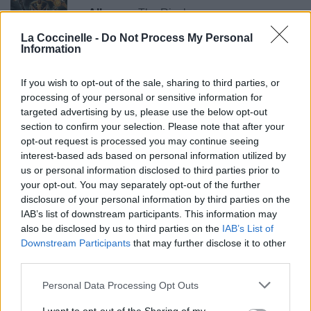
Albums :
The Rivalry
La Coccinelle -
Do Not Process My Personal
Information
Paroles + Traduction
Téléchargement
Vidéos
⇑
If you wish to opt-out of the sale, sharing to third parties, or
processing of your personal or sensitive information for
Commentaires
targeted advertising by us, please use the below opt-out
section to confirm your selection. Please note that after your
opt-out request is processed you may continue seeing
interest-based ads based on personal information utilized by
us or personal information disclosed to third parties prior to
Pour prolonger le plaisir musical :
your opt-out. You may separately opt-out of the further
disclosure of your personal information by third parties on the
Vous aimez chanter, apprenez la guitare chez
IAB’s list of downstream participants. This information may
Télécharger légalement les MP3 sur
also be disclosed by us to third parties on the
IAB’s List of
Télécharger légalement les MP3 ou trouver le CD sur
Downstream Participants
that may further disclose it to other
third parties.
Trouver des vinyles et des CD sur
Trouver un instrument de musique ou une partition au
Personal Data Processing Opt Outs
meilleur prix sur