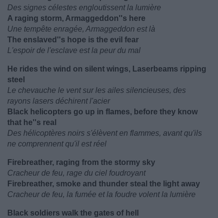
Des signes célestes engloutissent la lumière
A raging storm, Armaggeddon''s here
Une tempête enragée, Armaggeddon est là
The enslaved''s hope is the evil fear
L'espoir de l'esclave est la peur du mal
He rides the wind on silent wings, Laserbeams ripping
steel
Le chevauche le vent sur les ailes silencieuses, des
rayons lasers déchirent l'acier
Black helicopters go up in flames, before they know
that he''s real
Des hélicoptères noirs s'élèvent en flammes, avant qu'ils
ne comprennent qu'il est réel
Firebreather, raging from the stormy sky
Cracheur de feu, rage du ciel foudroyant
Firebreather, smoke and thunder steal the light away
Cracheur de feu, la fumée et la foudre volent la lumière
Black soldiers walk the gates of hell