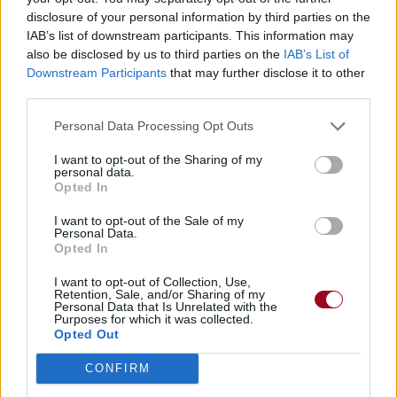
disclosure of your personal information by third parties on the
Commentaires
IAB’s list of downstream participants. This information may
also be disclosed by us to third parties on the
IAB’s List of
Paroles + Traduction
Téléchargement
Vidéos
⇑
Downstream Participants
that may further disclose it to other
third parties.
Commentaires
Personal Data Processing Opt Outs
Dire «merci» pour cette traduction
Corriger une erreur
I want to opt-out of the Sharing of my
personal data.
Opted In
I want to opt-out of the Sale of my
Personal Data.
Opted In
I want to opt-out of Collection, Use,
Retention, Sale, and/or Sharing of my
Personal Data that Is Unrelated with the
Purposes for which it was collected.
Opted Out
CONFIRM