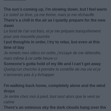
The sun's coming up, I'm slowing down, but I feel warm
Le soleil se lève, ça me freine, mais je me réchauffe
There's a chill in the air as I quietly prepare for the new
dawn
Le fond de l'air est frais, et je me prépare tranquillement
pour une nouvelle journée
I put thoughts in order, I try to relax, but even at this
time of day
Je remets mes idées en ordre, j'essaye de me détendre,
mais même à ce cette heure-ci
Someone's gotta hold of my life and I can't get away
Quelqu'un cherche à prendre le contrôle de ma vie et je
n'arriverais pas à y échapper
I'm walking back home, completely alone and the wind
drops
Je rentre chez moi à pied, tout seul alors que le vent se
calme
There's an ominous sky the dark clouds hang over the