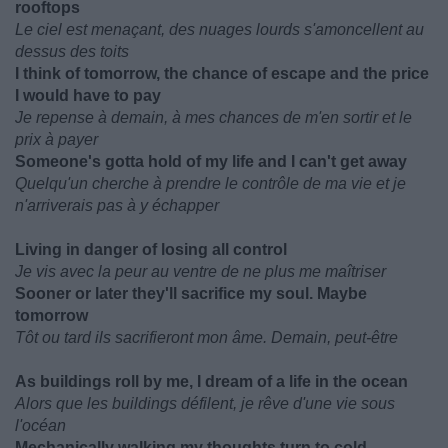
rooftops
Le ciel est menaçant, des nuages lourds s'amoncellent au
dessus des toits
I think of tomorrow, the chance of escape and the price
I would have to pay
Je repense à demain, à mes chances de m'en sortir et le
prix à payer
Someone's gotta hold of my life and I can't get away
Quelqu'un cherche à prendre le contrôle de ma vie et je
n'arriverais pas à y échapper
Living in danger of losing all control
Je vis avec la peur au ventre de ne plus me maîtriser
Sooner or later they'll sacrifice my soul. Maybe
tomorrow
Tôt ou tard ils sacrifieront mon âme. Demain, peut-être
As buildings roll by me, I dream of a life in the ocean
Alors que les buildings défilent, je rêve d'une vie sous
l'océan
Mechanically walking my thoughts turn to cold