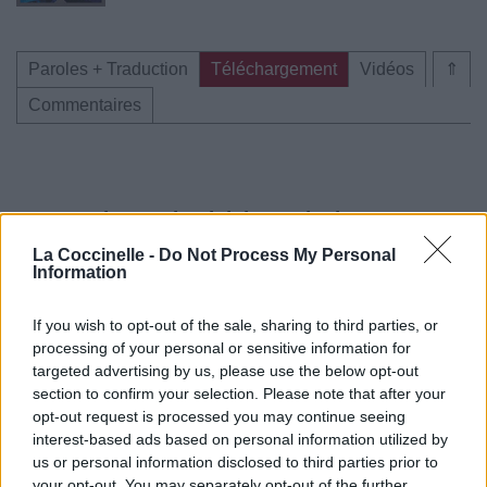
Paroles + Traduction
Téléchargement
Vidéos
⇑
Commentaires
Pour prolonger le plaisir musical :
La Coccinelle -
Do Not Process My Personal
Vous aimez chanter, apprenez la guitare chez
Information
Télécharger légalement les MP3 sur
Télécharger légalement les MP3 ou trouver le CD sur
If you wish to opt-out of the sale, sharing to third parties, or
processing of your personal or sensitive information for
Trouver des vinyles et des CD sur
targeted advertising by us, please use the below opt-out
Trouver un instrument de musique ou une partition au
section to confirm your selection. Please note that after your
meilleur prix sur
opt-out request is processed you may continue seeing
interest-based ads based on personal information utilized by
us or personal information disclosed to third parties prior to
Paroles + Traduction
Téléchargement
Vidéos
⇑
your opt-out. You may separately opt-out of the further