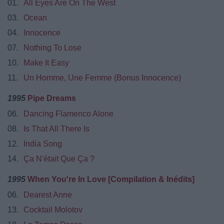
01.
All Eyes Are On The West
03.
Ocean
04.
Innocence
07.
Nothing To Lose
10.
Make It Easy
11.
Un Homme, Une Femme (Bonus Innocence)
1995
Pipe Dreams
06.
Dancing Flamenco Alone
08.
Is That All There Is
12.
India Song
14.
Ça N'était Que Ça ?
1995
When You're In Love [Compilation & Inédits]
06.
Dearest Anne
13.
Cocktail Molotov