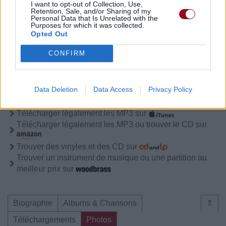
I want to opt-out of Collection, Use,
Retention, Sale, and/or Sharing of my
Personal Data that Is Unrelated with the
Purposes for which it was collected.
Biographie
Albums & Chansons
⇑
Opted Out
Téléchargements
Photos
CONFIRM
Corrections & commentaires
Pour prolonger le plaisir musical :
Data Deletion
Data Access
Privacy Policy
Vous aimez chanter, apprenez la guitare chez
Télécharger légalement les MP3 sur
Télécharger légalement les MP3 ou trouver le CD sur
Trouver des vinyles et des CD sur
Trouver un instrument de musique ou une partition au
meilleur prix sur
Biographie
Albums & Chansons
⇑
Téléchargements
Photos