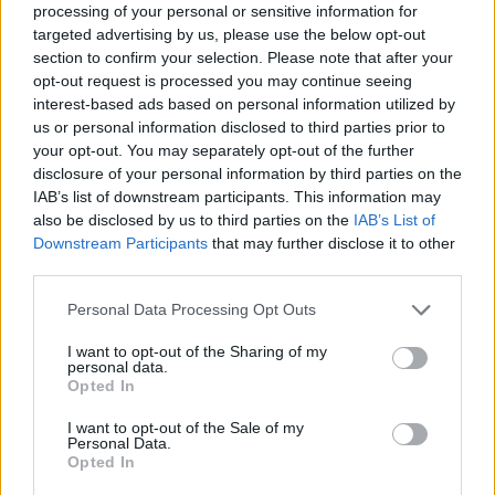
processing of your personal or sensitive information for
01.
Seras-tu Là ?
targeted advertising by us, please use the below opt-out
02.
Crystal Heart
section to confirm your selection. Please note that after your
opt-out request is processed you may continue seeing
04.
Love Yourself
interest-based ads based on personal information utilized by
05.
Little One
us or personal information disclosed to third parties prior to
your opt-out. You may separately opt-out of the further
06.
Loin Demain
disclosure of your personal information by third parties on the
IAB’s list of downstream participants. This information may
2008
Rien N'est Ecrit
also be disclosed by us to third parties on the
IAB’s List of
01.
Latitudes Pour Lassitude
Downstream Participants
that may further disclose it to other
third parties.
02.
Rien N'est Ecrit
03.
Le Silence Est D'or
Personal Data Processing Opt Outs
08.
Des Funambules
I want to opt-out of the Sharing of my
personal data.
09.
Impossible Amant
Opted In
10.
Elle L'attendra
I want to opt-out of the Sale of my
11.
Tournent Les Vents
Personal Data.
Opted In