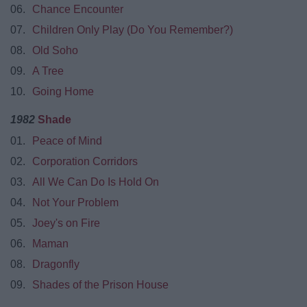
06.
Chance Encounter
07.
Children Only Play (Do You Remember?)
08.
Old Soho
09.
A Tree
10.
Going Home
1982
Shade
01.
Peace of Mind
02.
Corporation Corridors
03.
All We Can Do Is Hold On
04.
Not Your Problem
05.
Joey's on Fire
06.
Maman
08.
Dragonfly
09.
Shades of the Prison House