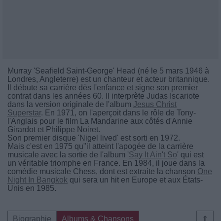
Murray 'Seafield Saint-George' Head (né le 5 mars 1946 à
Londres, Angleterre) est un chanteur et acteur britannique.
Il débute sa carrière dès l'enfance et signe son premier
contrat dans les années 60. Il interprète Judas Iscariote
dans la version originale de l'album
Jesus Christ
Superstar
. En 1971, on l'aperçoit dans le rôle de Tony-
l'Anglais pour le film La Mandarine aux côtés d'Annie
Girardot et Philippe Noiret.
Son premier disque 'Nigel lived' est sorti en 1972.
Mais c'est en 1975 qu"il atteint l'apogée de la carrière
musicale avec la sortie de l'album '
Say It Ain't So
' qui est
un véritable triomphe en France. En 1984, il joue dans la
comédie musicale Chess, dont est extraite la chanson
One
Night In Bangkok
qui sera un hit en Europe et aux États-
Unis en 1985.
Biographie
Albums & Chansons
⇑