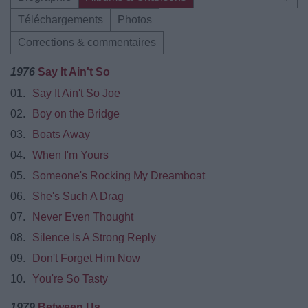
Téléchargements
Photos
Corrections & commentaires
1976
Say It Ain't So
01.
Say It Ain't So Joe
02.
Boy on the Bridge
03.
Boats Away
04.
When I'm Yours
05.
Someone's Rocking My Dreamboat
06.
She's Such A Drag
07.
Never Even Thought
08.
Silence Is A Strong Reply
09.
Don't Forget Him Now
10.
You're So Tasty
1979
Between Us