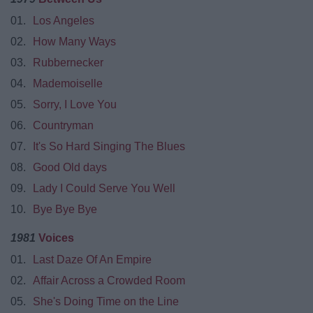
01.
Los Angeles
02.
How Many Ways
03.
Rubbernecker
04.
Mademoiselle
05.
Sorry, I Love You
06.
Countryman
07.
It's So Hard Singing The Blues
08.
Good Old days
09.
Lady I Could Serve You Well
10.
Bye Bye Bye
1981
Voices
01.
Last Daze Of An Empire
02.
Affair Across a Crowded Room
05.
She's Doing Time on the Line