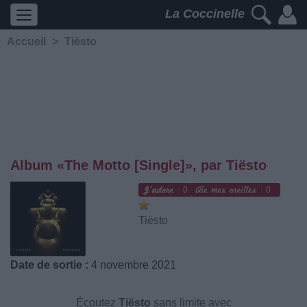
La Coccinelle
Accueil
>
Tiësto
Album «The Motto [Single]», par Tiësto
0
0
Tiësto
Date de sortie :
4 novembre 2021
Écoutez
Tiësto
sans limite avec