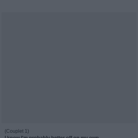
(Couplet 1)
I know I'm probably better off on my own