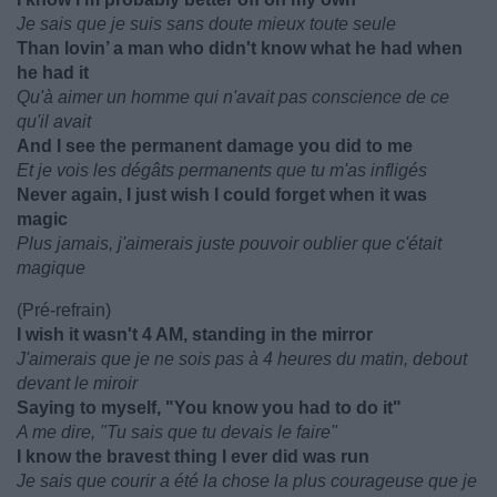
Je sais que je suis sans doute mieux toute seule
Than lovin’ a man who didn't know what he had when
he had it
Qu'à aimer un homme qui n'avait pas conscience de ce
qu'il avait
And I see the permanent damage you did to me
Et je vois les dégâts permanents que tu m'as infligés
Never again, I just wish I could forget when it was
magic
Plus jamais, j'aimerais juste pouvoir oublier que c'était
magique
(Pré-refrain)
I wish it wasn't 4 AM, standing in the mirror
J'aimerais que je ne sois pas à 4 heures du matin, debout
devant le miroir
Saying to myself, "You know you had to do it"
A me dire, "Tu sais que tu devais le faire"
I know the bravest thing I ever did was run
Je sais que courir a été la chose la plus courageuse que je