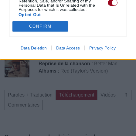
Retention, Sale, and/or Sharing of my
Personal Data that Is Unrelated with the
Purposes for which it was collected.
Opted Out
CONFIRM
Publié par
Alix B78140
le 13 novembre
8901
3
3
4
2021 à 7h28.
Data Deletion
Data Access
Privacy Policy
Chanteurs :
Taylor Swift
Reprise de la chanson :
Better Man
Albums :
Red (Taylor's Version)
Paroles + Traduction
Téléchargement
Vidéos
⇑
Commentaires