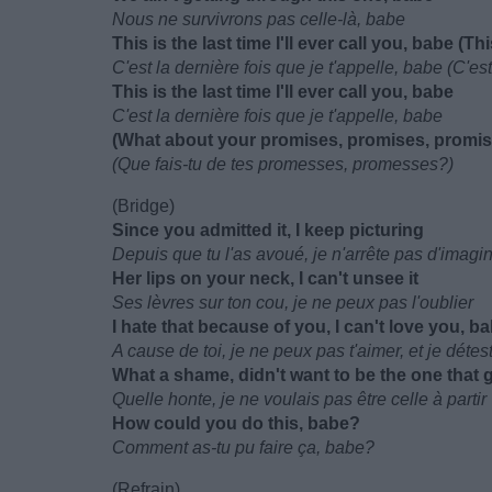
Nous ne survivrons pas celle-là, babe
This is the last time I'll ever call you, babe (This
C'est la dernière fois que je t'appelle, babe (C'est 
This is the last time I'll ever call you, babe
C'est la dernière fois que je t'appelle, babe
(What about your promises, promises, promi
(Que fais-tu de tes promesses, promesses?)
(Bridge)
Since you admitted it, I keep picturing
Depuis que tu l'as avoué, je n'arrête pas d'imagi
Her lips on your neck, I can't unsee it
Ses lèvres sur ton cou, je ne peux pas l'oublier
I hate that because of you, I can't love you, b
A cause de toi, je ne peux pas t'aimer, et je déte
What a shame, didn't want to be the one that 
Quelle honte, je ne voulais pas être celle à partir
How could you do this, babe?
Comment as-tu pu faire ça, babe?
(Refrain)