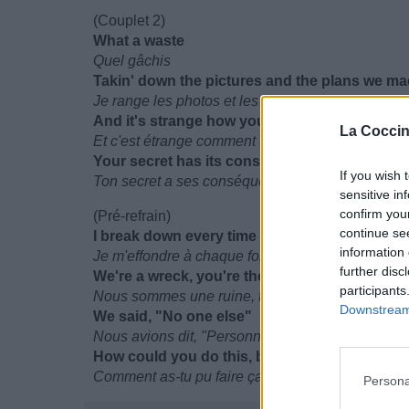
(Couplet 2)
What a waste
Quel gâchis
Takin' down the pictures and the plans we ma
Je range les photos et les plans qu'on avait faits
And it's strange how your face doesn't look 
La Coccin
Et c'est étrange comment ton visage n'a pas l'air 
Your secret has its consequence and that's o
If you wish 
Ton secret a ses conséquences et c'est ta respon
sensitive in
confirm you
(Pré-refrain)
continue se
I break down every time you call
information 
Je m'effondre à chaque fois que tu appelles
further disc
We're a wreck, you're the wrecking ball
participants
Nous sommes une ruine, tu es le boulet de démol
Downstream 
We said, "No one else"
Nous avions dit, "Personne d'autre"
How could you do this, babe? (What about yo
Comment as-tu pu faire ça, babe? (Que fais-tu 
Persona