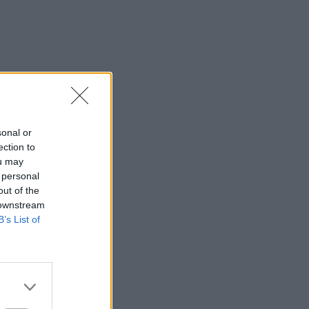
sonal or
ection to
ou may
 personal
out of the
 downstream
B’s List of