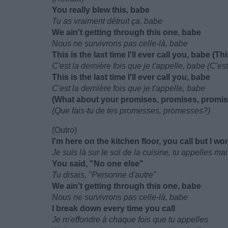
You really blew this, babe
Tu as vraiment détruit ça, babe
We ain't getting through this one, babe
Nous ne survivrons pas celle-là, babe
This is the last time I'll ever call you, babe (This
C'est la dernière fois que je t'appelle, babe (C'est 
This is the last time I'll ever call you, babe
C'est la dernière fois que je t'appelle, babe
(What about your promises, promises, promi
(Que fais-tu de tes promesses, promesses?)
(Outro)
I'm here on the kitchen floor, you call but I won
Je suis là sur le sol de la cuisine, tu appelles ma
You said, "No one else"
Tu disais, "Personne d'autre"
We ain't getting through this one, babe
Nous ne survivrons pas celle-là, babe
I break down every time you call
Je m'effondre à chaque fois que tu appelles