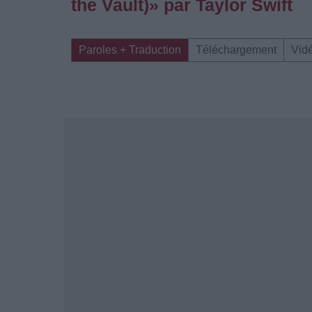
the Vault)» par Taylor Swift
Paroles + Traduction
Téléchargement
Vid