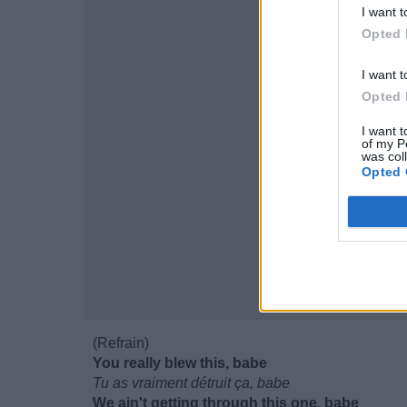
I want t
Opted 
I want t
Opted 
I want t
of my P
was col
Opted 
(Refrain)
You really blew this, babe
Tu as vraiment détruit ça, babe
We ain't getting through this one, babe