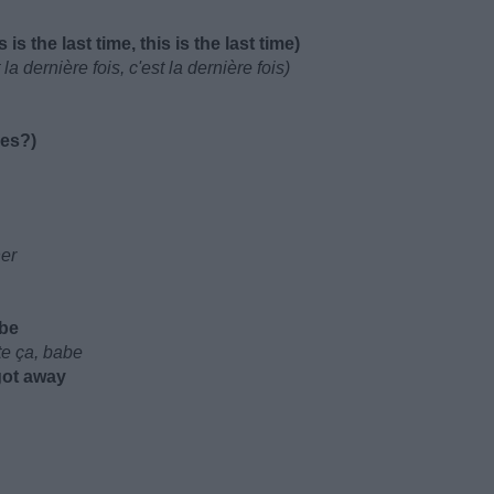
 is the last time, this is the last time)
la dernière fois, c'est la dernière fois)
ses?)
ner
abe
ste ça, babe
got away