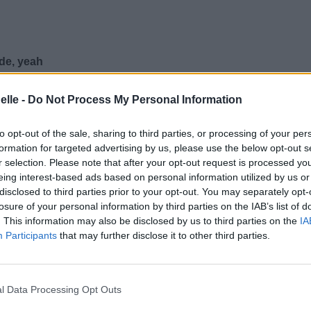
de, yeah
so innocent
elle -
Do Not Process My Personal Information
si innocent
n you, babe
to opt-out of the sale, sharing to third parties, or processing of your per
sabilité, babe
formation for targeted advertising by us, please use the below opt-out s
r selection. Please note that after your opt-out request is processed y
eing interest-based ads based on personal information utilized by us or
disclosed to third parties prior to your opt-out. You may separately opt-
losure of your personal information by third parties on the IAB’s list of
. This information may also be disclosed by us to third parties on the
IA
ition
Participants
that may further disclose it to other third parties.
ur promises, promises?)
de tes promesses, promesses?)
l Data Processing Opt Outs