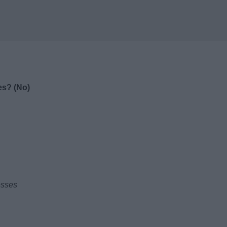
es? (No)
esses