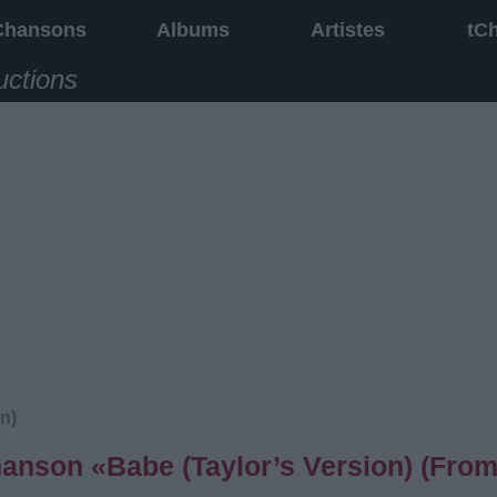
Chansons
Albums
Artistes
tC
uctions
n)
chanson «Babe (Taylor’s Version) (Fro