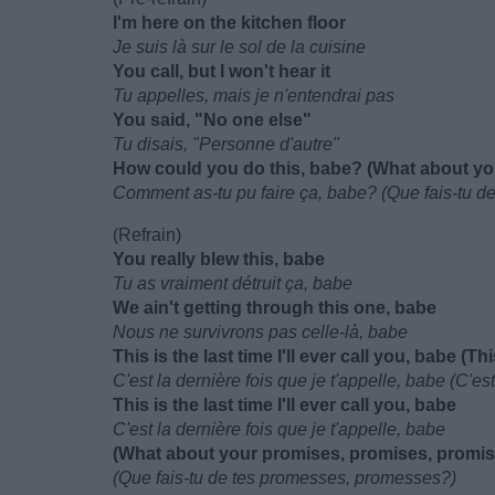
I'm here on the kitchen floor
Je suis là sur le sol de la cuisine
You call, but I won't hear it
Tu appelles, mais je n'entendrai pas
You said, "No one else"
Tu disais, "Personne d'autre"
How could you do this, babe? (What about yo
Comment as-tu pu faire ça, babe? (Que fais-tu 
(Refrain)
You really blew this, babe
Tu as vraiment détruit ça, babe
We ain't getting through this one, babe
Nous ne survivrons pas celle-là, babe
This is the last time I'll ever call you, babe (This
C'est la dernière fois que je t'appelle, babe (C'est 
This is the last time I'll ever call you, babe
C'est la dernière fois que je t'appelle, babe
(What about your promises, promises, promi
(Que fais-tu de tes promesses, promesses?)