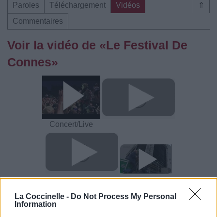
Paroles
Téléchargement
Vidéos
⇑
Commentaires
Voir la vidéo de «Le Festival De
Connes»
Concert/Live
La Coccinelle -
Do Not Process My Personal
Information
Paroles
Téléchargement
Vidéos
⇑