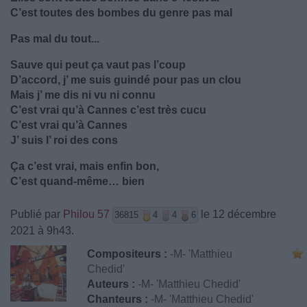
C’est toutes des bombes du genre pas mal
Pas mal du tout...
Sauve qui peut ça vaut pas l’coup
D’accord, j’ me suis guindé pour pas un clou
Mais j’ me dis ni vu ni connu
C’est vrai qu’à Cannes c’est très cucu
C’est vrai qu’à Cannes
J’ suis l’ roi des cons
Ça c’est vrai, mais enfin bon,
C’est quand-même… bien
Publié par
Philou 57
le 12 décembre
36815
4
4
6
2021 à 9h43.
Compositeurs :
-M- 'Matthieu
Chedid'
Auteurs :
-M- 'Matthieu Chedid'
Chanteurs :
-M- 'Matthieu Chedid'