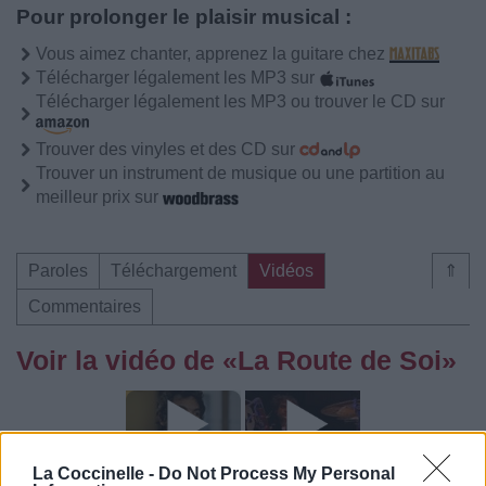
Pour prolonger le plaisir musical :
Vous aimez chanter, apprenez la guitare chez
Télécharger légalement les MP3 sur
Télécharger légalement les MP3 ou trouver le CD sur
Trouver des vinyles et des CD sur
Trouver un instrument de musique ou une partition au
meilleur prix sur
Paroles
Téléchargement
Vidéos
⇑
Commentaires
Voir la vidéo de «La Route de Soi»
La Coccinelle -
Do Not Process My Personal