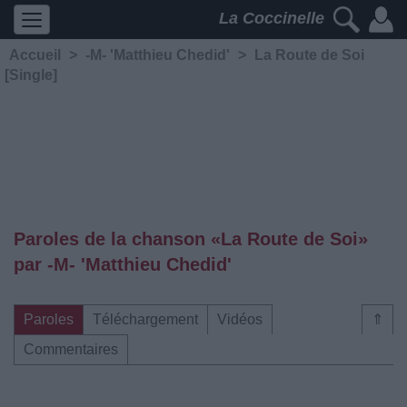
La Coccinelle
Accueil
>
-M- 'Matthieu Chedid'
>
La Route de Soi
[Single]
Paroles de la chanson «La Route de Soi»
par -M- 'Matthieu Chedid'
Paroles
Téléchargement
Vidéos
⇑
Commentaires