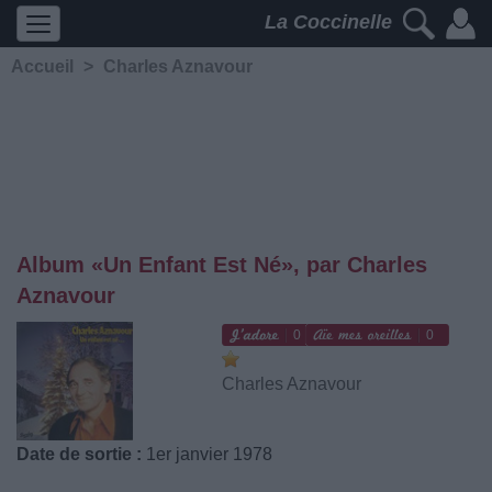
La Coccinelle
Accueil
>
Charles Aznavour
Album «Un Enfant Est Né», par Charles
Aznavour
0
0
Charles Aznavour
Date de sortie :
1er janvier 1978