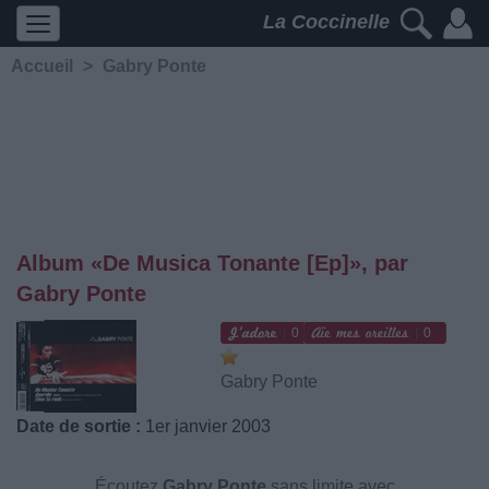
La Coccinelle
Accueil
>
Gabry Ponte
Album «De Musica Tonante [Ep]», par
Gabry Ponte
0
0
Gabry Ponte
Date de sortie :
1er janvier 2003
Écoutez
Gabry Ponte
sans limite avec