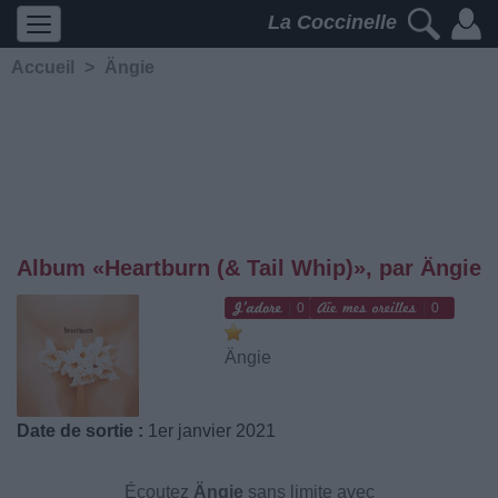
La Coccinelle
Accueil
>
Ängie
Album «Heartburn (& Tail Whip)», par Ängie
0
0
Ängie
Date de sortie :
1er janvier 2021
Écoutez
Ängie
sans limite avec