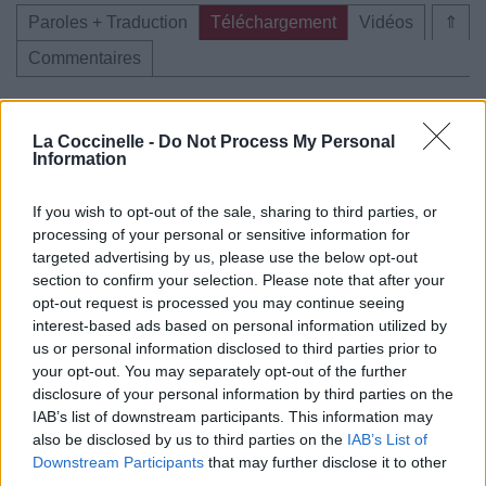
Paroles + Traduction
Téléchargement
Vidéos
⇑
Commentaires
La Coccinelle -
Do Not Process My Personal
Information
Pour prolonger le plaisir musical :
Vous aimez chanter, apprenez la guitare chez
If you wish to opt-out of the sale, sharing to third parties, or
Télécharger légalement les MP3 sur
processing of your personal or sensitive information for
Télécharger légalement les MP3 ou trouver le CD sur
targeted advertising by us, please use the below opt-out
section to confirm your selection. Please note that after your
opt-out request is processed you may continue seeing
Trouver des vinyles et des CD sur
interest-based ads based on personal information utilized by
Trouver un instrument de musique ou une partition au
us or personal information disclosed to third parties prior to
meilleur prix sur
your opt-out. You may separately opt-out of the further
disclosure of your personal information by third parties on the
IAB’s list of downstream participants. This information may
Paroles + Traduction
Téléchargement
Vidéos
⇑
also be disclosed by us to third parties on the
IAB’s List of
Commentaires
Downstream Participants
that may further disclose it to other
third parties.