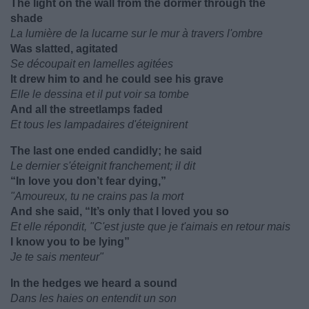
The light on the wall from the dormer through the
shade
La lumière de la lucarne sur le mur à travers l'ombre
Was slatted, agitated
Se découpait en lamelles agitées
It drew him to and he could see his grave
Elle le dessina et il put voir sa tombe
And all the streetlamps faded
Et tous les lampadaires d'éteignirent
The last one ended candidly; he said
Le dernier s'éteignit franchement; il dit
“In love you don’t fear dying,”
"Amoureux, tu ne crains pas la mort
And she said, “It’s only that I loved you so
Et elle répondit, "C'est juste que je t'aimais en retour mais
I know you to be lying”
Je te sais menteur"
In the hedges we heard a sound
Dans les haies on entendit un son