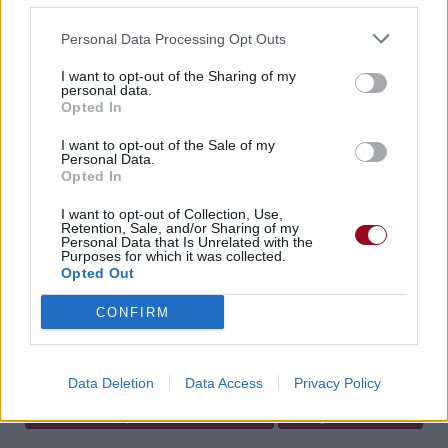
Voir la vidéo de «Like Lightning»
Personal Data Processing Opt Outs
I want to opt-out of the Sharing of my
personal data.
Opted In
I want to opt-out of the Sale of my
Personal Data.
Opted In
I want to opt-out of Collection, Use,
Retention, Sale, and/or Sharing of my
Personal Data that Is Unrelated with the
Purposes for which it was collected.
Concert/Live
Opted Out
CONFIRM
Paroles + Traduction
Téléchargement
Vidéos
⇑
Commentaires
Data Deletion
Data Access
Privacy Policy
Dire «merci» pour cette traduction
Corriger une erreur