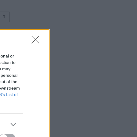
⇑
sonal or
ection to
ou may
 personal
out of the
 downstream
B’s List of