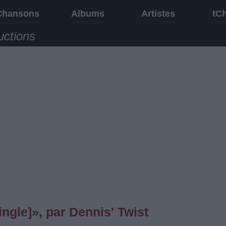
Chansons
Albums
Artistes
tC
uctions
ngle]», par Dennis' Twist