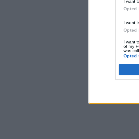
I want t
Opted 
I want t
Opted 
I want t
of my P
was col
Opted 