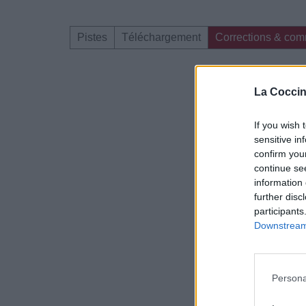
Pistes
Téléchargement
Corrections & com
Dire «merci» pour 
La Coccin
If you wish 
sensitive in
confirm you
continue se
information 
further disc
participants
Downstream 
Persona