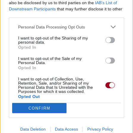
also be disclosed by us to third parties on the
IAB’s List of
Albums :
Eyes Don't Lie [Single]
Downstream Participants
that may further disclose it to other
third parties.
Personal Data Processing Opt Outs
Paroles + Traduction
Téléchargement
Vidéos
⇑
I want to opt-out of the Sharing of my
personal data.
Commentaires
Opted In
I want to opt-out of the Sale of my
Personal Data.
Opted In
Pour prolonger le plaisir musical :
I want to opt-out of Collection, Use,
Retention, Sale, and/or Sharing of my
Vous aimez chanter, apprenez la guitare chez
Personal Data that Is Unrelated with the
Purposes for which it was collected.
Télécharger légalement les MP3 sur
Opted Out
Télécharger légalement les MP3 ou trouver le CD sur
CONFIRM
Trouver des vinyles et des CD sur
Trouver un instrument de musique ou une partition au
meilleur prix sur
Data Deletion
Data Access
Privacy Policy