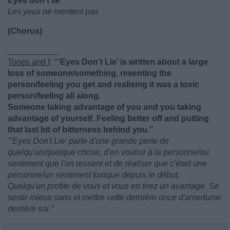
Eyes don't lie
Les yeux ne mentent pas
(Chorus)
___________
Tones and I
:
“‘Eyes Don’t Lie’ is written about a large
loss of someone/something, resenting the
person/feeling you get and realising it was a toxic
person/feeling all along.
Someone taking advantage of you and you taking
advantage of yourself. Feeling better off and putting
that last bit of bitterness behind you.”
"'Eyes Don't Lie' parle d'une grande perte de
quelqu'un/quelque chose, d'en vouloir à la personne/au
sentiment que l'on ressent et de réaliser que c'était une
personne/un sentiment toxique depuis le début.
Quelqu'un profite de vous et vous en tirez un avantage. Se
sentir mieux sans et mettre cette dernière once d'amertume
derrière soi.”