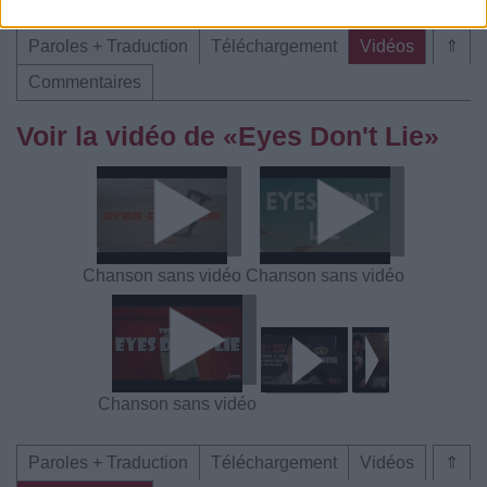
Paroles + Traduction
Téléchargement
Vidéos
⇑
Commentaires
Voir la vidéo de «Eyes Don't Lie»
Chanson sans vidéo
Chanson sans vidéo
Chanson sans vidéo
Paroles + Traduction
Téléchargement
Vidéos
⇑