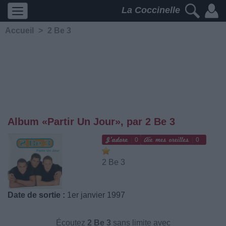
La Coccinelle
Accueil
>
2 Be 3
Album «Partir Un Jour», par 2 Be 3
0
0
2 Be 3
Date de sortie :
1er janvier 1997
Écoutez
2 Be 3
sans limite avec