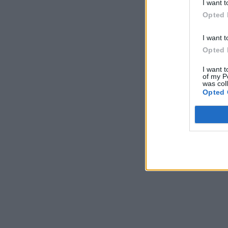
I want t
Opted 
I want t
Opted 
I want t
of my P
was col
Opted 