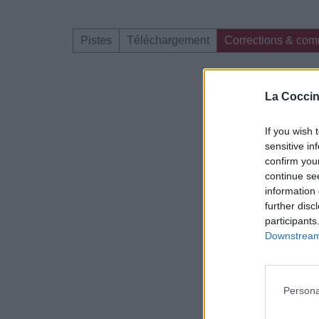
Pistes
Téléchargement
Corrections & com
Dire «merci» pour 
La Coccin
If you wish 
sensitive in
confirm you
continue se
information 
further disc
participants
Downstream 
Persona