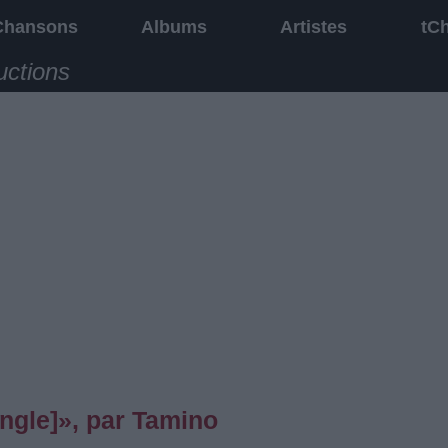
Chansons
Albums
Artistes
tC
uctions
ingle]», par Tamino