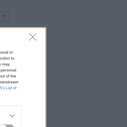
⇑
sonal or
ection to
ou may
 personal
out of the
 downstream
B’s List of