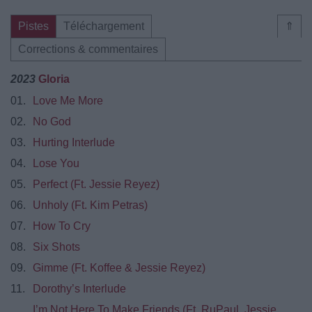
Pistes
Téléchargement
⇑
Corrections & commentaires
2023
Gloria
01.
Love Me More
02.
No God
03.
Hurting Interlude
04.
Lose You
05.
Perfect (Ft. Jessie Reyez)
06.
Unholy (Ft. Kim Petras)
07.
How To Cry
08.
Six Shots
09.
Gimme (Ft. Koffee & Jessie Reyez)
11.
Dorothy’s Interlude
I’m Not Here To Make Friends (Ft. RuPaul, Jessie