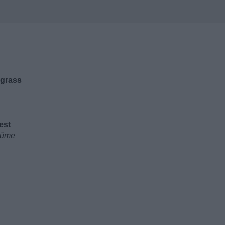
 grass
est
rtûme