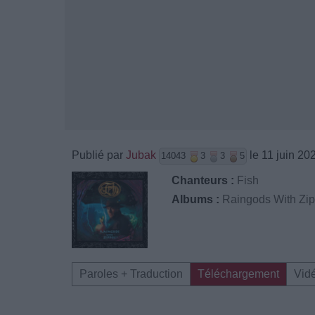
Publié par
Jubak
le 11 juin 20
14043
3
3
5
Chanteurs :
Fish
Albums :
Raingods With Zi
Paroles + Traduction
Téléchargement
Vid