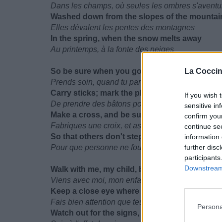
Dans les champs, où seules les ombres s'aventu
Washed down from the slopes of the mountai
Elles dévalent les pentes des montagnes
In the spring, when the snow melts away
Au printemps, à la fonte des neiges
So be sure when you go on your journey
La Coccin
Prends soin, quand tu partiras pour ton voyage,
Carry sticks; mark the place where they are f
If you wish 
De prendre des bâtons pour marquer l'endroit où 
sensitive in
Make a cross, and be sure that it's tilted
confirm you
Fabriques une croix, et assure-toi qu'elle soit en
continue se
So that others don't step on this ground
information 
Pour que personne ne foule ce sol
further disc
participants
Downstream 
Walk with me, my child, but tread softly on thi
Viens avec moi, mon enfant, mais marche doucem
Keep a close eye where your feet, they touch
Fais bien attention que tes pieds touchent bien pa
Persona
Watch out for the signs, and heed what they 