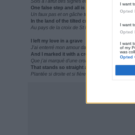
Sois à l'affut des signes et écoutent ce qu'ils te r
I want t
One false step and all is lost
Opted 
Un faux pas et on gâche tout
In the land of the tilted cross
I want t
Au pays de la croix de St Marc
Opted 
I left my love in a grave
I want t
J'ai enterré mon amour dans une tombe
of my P
was col
And I marked it with a cross
Opted 
Que j'ai marqué d'une croix
That stands so straight and true
Plantée si droite et si fière