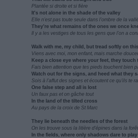
Plantée si droite et si fière
It's not alone in the shade of the valley
Elle n'est pas toute seule dans l'ombre de la vall
They're what remains of the ones we once kn
Il y a les vestiges de tous les gens que l'on a co
Walk with me, my child, but tread softly on thi
Viens avec moi, mon enfant, mais marche doucem
Keep a close eye where your feet, they touch
Fais bien attention que tes pieds touchent bien pa
Watch out for the signs, and heed what they 
Sois à l'affut des signes et écoutent ce qu'ils te r
One false step and all is lost
Un faux pas et on gâche tout
In the land of the tilted cross
Au pays de la croix de St Marc
They lie beneath the needles of the forest
On les trouve sous la litière d'épines dans la forê
In the fields, where only shadows dare to play