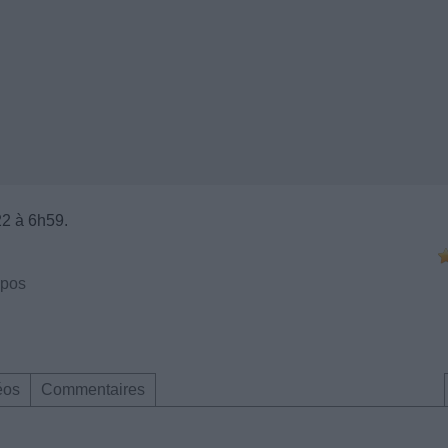
22 à 6h59.
ppos
éos
Commentaires