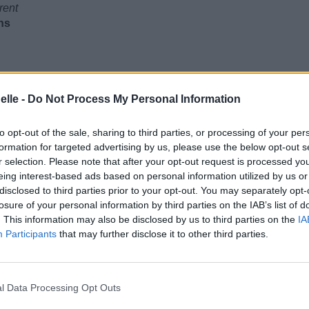
rent
ns
elle -
Do Not Process My Personal Information
ound
to opt-out of the sale, sharing to third parties, or processing of your per
tu les auras trouvés
formation for targeted advertising by us, please use the below opt-out s
r selection. Please note that after your opt-out request is processed y
 forme de X
eing interest-based ads based on personal information utilized by us or
disclosed to third parties prior to your opt-out. You may separately opt-
losure of your personal information by third parties on the IAB’s list of
. This information may also be disclosed by us to third parties on the
IA
Participants
that may further disclose it to other third parties.
s earth
ent sur le sol
 the ground
r-terre
l Data Processing Opt Outs
say