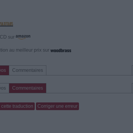
e CD sur
ion au meilleur prix sur
éos
Commentaires
éos
Commentaires
cette traduction
Corriger une erreur