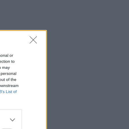
sonal or
ection to
ou may
 personal
out of the
 downstream
B’s List of