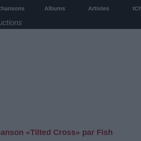
Chansons
Albums
Artistes
tC
uctions
chanson «Tilted Cross» par Fish