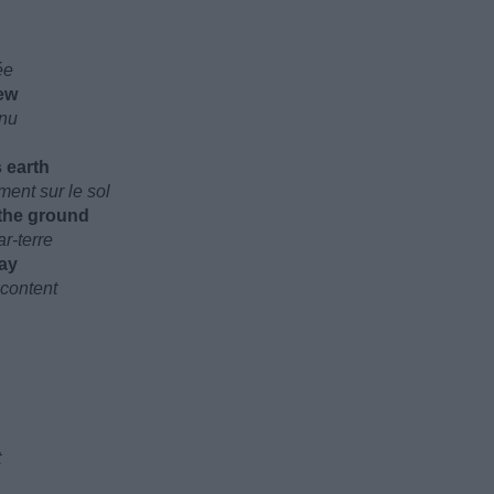
ée
ew
nnu
s earth
ent sur le sol
 the ground
r-terre
say
acontent
t