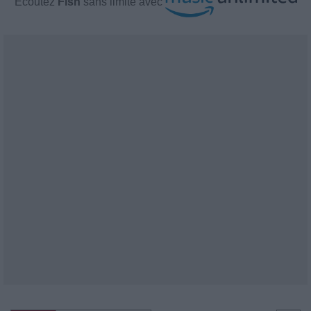
Écoutez
Fish
sans limite avec