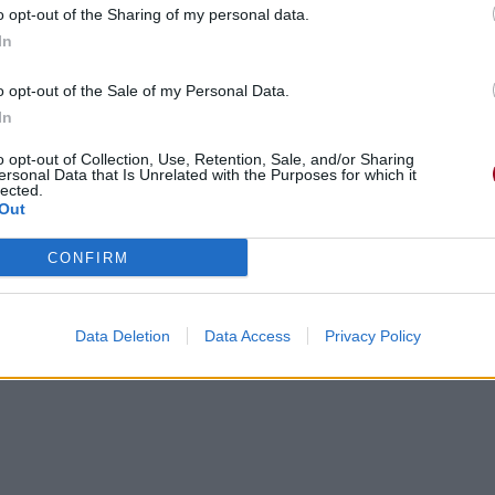
 again
o opt-out of the Sharing of my personal data.
In
o opt-out of the Sale of my Personal Data.
In
o opt-out of Collection, Use, Retention, Sale, and/or Sharing
ersonal Data that Is Unrelated with the Purposes for which it
 me retrouver
lected.
Out
CONFIRM
Data Deletion
Data Access
Privacy Policy