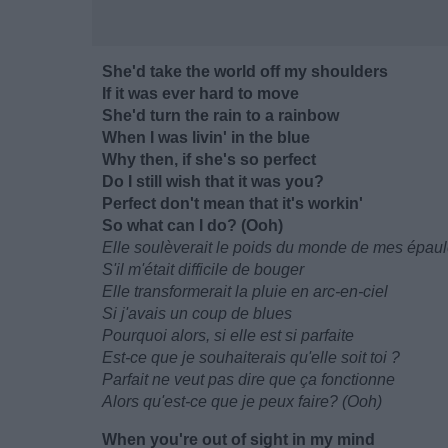
She'd take the world off my shoulders
If it was ever hard to move
She'd turn the rain to a rainbow
When I was livin' in the blue
Why then, if she's so perfect
Do I still wish that it was you?
Perfect don't mean that it's workin'
So what can I do? (Ooh)
Elle soulèverait le poids du monde de mes épau
S'il m'était difficile de bouger
Elle transformerait la pluie en arc-en-ciel
Si j'avais un coup de blues
Pourquoi alors, si elle est si parfaite
Est-ce que je souhaiterais qu'elle soit toi ?
Parfait ne veut pas dire que ça fonctionne
Alors qu'est-ce que je peux faire? (Ooh)
When you're out of sight in my mind