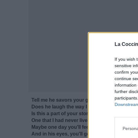
La Coccin
If you wish 
sensitive in
confirm you
continue se
information 
further disc
participants
Tell me he savors your glory
Downstream 
Does he laugh the way I did?
Is this a part of your story?
One that I had never lived
Maybe one day you'll feel lonely
Persona
And in his eyes, you'll get a glimpse