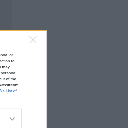
sonal or
ection to
ou may
 personal
out of the
 downstream
B’s List of