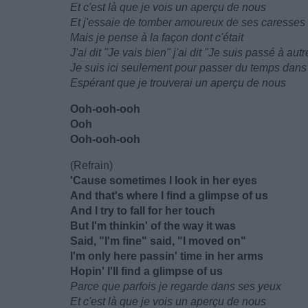
Et c'est là que je vois un aperçu de nous
Et j'essaie de tomber amoureux de ses caresses
Mais je pense à la façon dont c'était
J'ai dit "Je vais bien" j'ai dit "Je suis passé à aut
Je suis ici seulement pour passer du temps dans
Espérant que je trouverai un aperçu de nous
Ooh-ooh-ooh
Ooh
Ooh-ooh-ooh
(Refrain)
'Cause sometimes I look in her eyes
And that's where I find a glimpse of us
And I try to fall for her touch
But I'm thinkin' of the way it was
Said, "I'm fine" said, "I moved on"
I'm only here passin' time in her arms
Hopin' I'll find a glimpse of us
Parce que parfois je regarde dans ses yeux
Et c'est là que je vois un aperçu de nous