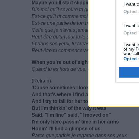
Maybe you'll start slippin' slowly and find me
I want t
Dis-moi qu'il savoure ta gloire
Opted 
Est-ce qu'il rit comme moi ?
Est-ce une partie de ton histoire ?
I want t
Celle que je n'avais jamais vécu
Opted 
Peut-être qu'un jour tu te sentiras seule
Et dans ses yeux, tu auras un aperçu
I want t
of my P
Peut-être tu commenceras à partir lentement et à
was col
Opted 
When you're out of sight in my mind
Quand tu es hors de vue, dans mon esprit
(Refrain)
'Cause sometimes I look in her eyes
And that's where I find a glimpse of us
And I try to fall for her touch
But I'm thinkin' of the way it was
Said, "I'm fine" said, "I moved on"
I'm only here passin' time in her arms
Hopin' I'll find a glimpse of us
Parce que parfois je regarde dans ses yeux