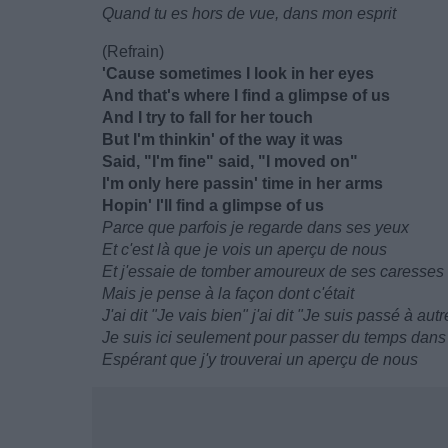
Quand tu es hors de vue, dans mon esprit
(Refrain)
'Cause sometimes I look in her eyes
And that's where I find a glimpse of us
And I try to fall for her touch
But I'm thinkin' of the way it was
Said, "I'm fine" said, "I moved on"
I'm only here passin' time in her arms
Hopin' I'll find a glimpse of us
Parce que parfois je regarde dans ses yeux
Et c'est là que je vois un aperçu de nous
Et j'essaie de tomber amoureux de ses caresses
Mais je pense à la façon dont c'était
J'ai dit "Je vais bien" j'ai dit "Je suis passé à aut
Je suis ici seulement pour passer du temps dans
Espérant que j'y trouverai un aperçu de nous