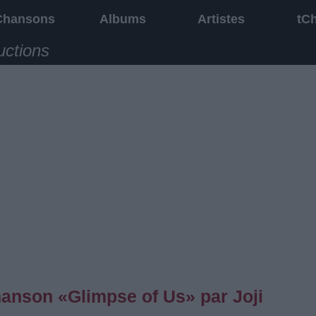
Chansons
Albums
Artistes
tC
uctions
chanson «Glimpse of Us» par Joji