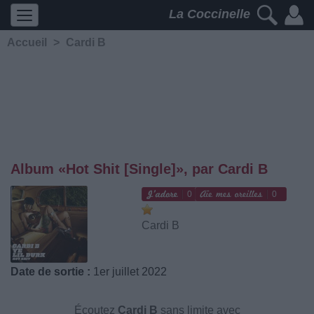
La Coccinelle
Accueil
>
Cardi B
Album «Hot Shit [Single]», par Cardi B
0
0
Cardi B
Date de sortie :
1er juillet 2022
Écoutez
Cardi B
sans limite avec