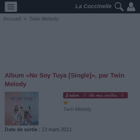
La Coccinelle
Accueil
>
Twin Melody
Album «No Soy Tuya [Single]», par Twin
Melody
0
0
Twin Melody
Date de sortie :
13 mars 2021