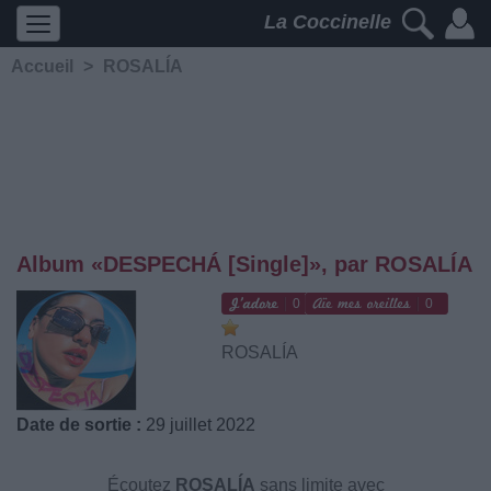
La Coccinelle
Accueil
>
ROSALÍA
Album «DESPECHÁ [Single]», par ROSALÍA
0
0
ROSALÍA
Date de sortie :
29 juillet 2022
Écoutez
ROSALÍA
sans limite avec