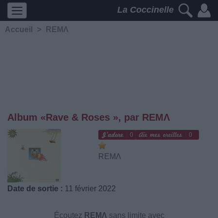
La Coccinelle
Accueil
>
REMΛ
Album «Rave & Roses », par REMΛ
0
0
REMΛ
Date de sortie :
11 février 2022
Écoutez
REMΛ
sans limite avec