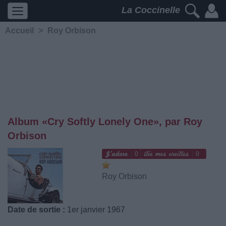
La Coccinelle
Accueil
>
Roy Orbison
Album «Cry Softly Lonely One», par Roy
Orbison
0
0
Roy Orbison
Date de sortie :
1er janvier 1967