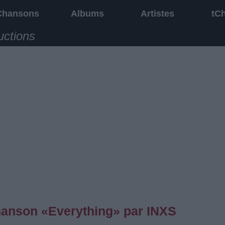
Chansons
Albums
Artistes
tC
uctions
chanson «Everything» par INXS