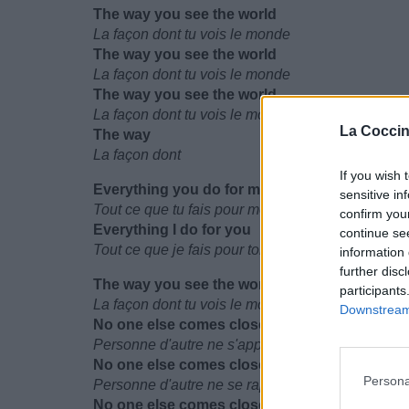
The way you see the world
La façon dont tu vois le monde
The way you see the world
La façon dont tu vois le monde
The way you see the world
La façon dont tu vois le monde
La Coccin
The way
La façon dont
If you wish 
Everything you do for me
sensitive in
Tout ce que tu fais pour moi
confirm you
Everything I do for you
continue se
Tout ce que je fais pour toi
information 
further disc
The way you see the world
participants
La façon dont tu vois le monde
Downstream 
No one else comes close to you
Personne d'autre ne s'approche de toi
No one else comes close to you
Persona
Personne d'autre ne se rapproche de toi
No one else comes close to you