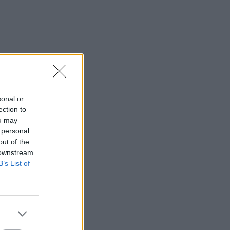
sonal or
ection to
ou may
 personal
out of the
 downstream
B’s List of