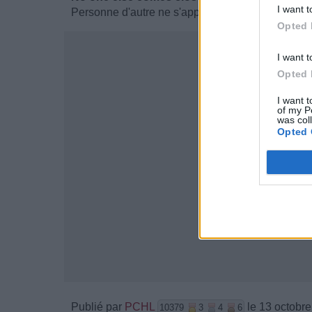
I want t
Personne d'autre ne s'approche de toi
Opted 
I want t
Opted 
I want t
of my P
was col
Opted 
Publié par
PCHL
le 13 octobre
10379
3
4
6