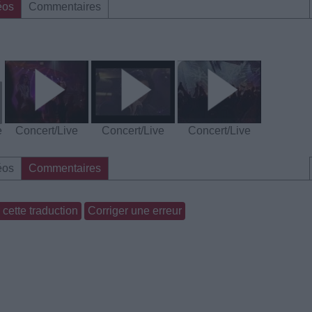
éos
Commentaires
»
e
Concert/Live
Concert/Live
Concert/Live
éos
Commentaires
cette traduction
Corriger une erreur