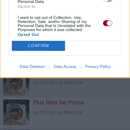
Personal Data.
Opted In
Back in Paris
I want to opt-out of Collection, Use,
Retention, Sale, and/or Sharing of my
Le Cri De La Mouche
Personal Data that Is Unrelated with the
Purposes for which it was collected.
Opted Out
Labyrinth Bar
CONFIRM
Le Cri De La Mouche
Data Deletion
Data Access
Privacy Policy
Je Vous Ai Compris
Le Cri De La Mouche
Plus Rien Ne Passe
Le Cri De La Mouche