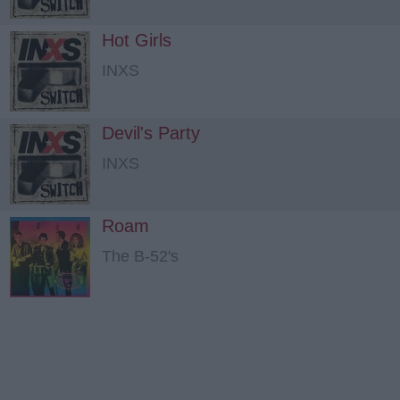
Hot Girls
INXS
Devil's Party
INXS
Roam
The B-52's