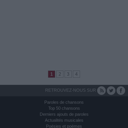
1
2
3
4
RETROUVEZ-NOUS SUR
Paroles de chansons
Top 50 chansons
Derniers ajouts de paroles
Actualités musicales
Poésies et poèmes