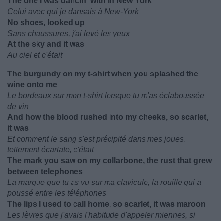
The one I was dancin' with in New York
Celui avec qui je dansais à New-York
No shoes, looked up
Sans chaussures, j'ai levé les yeux
At the sky and it was
Au ciel et c'était
The burgundy on my t-shirt when you splashed the
wine onto me
Le bordeaux sur mon t-shirt lorsque tu m'as éclaboussée
de vin
And how the blood rushed into my cheeks, so scarlet,
it was
Et comment le sang s'est précipité dans mes joues,
tellement écarlate, c'était
The mark you saw on my collarbone, the rust that grew
between telephones
La marque que tu as vu sur ma clavicule, la rouille qui a
poussé entre les téléphones
The lips I used to call home, so scarlet, it was maroon
Les lèvres que j'avais l'habitude d'appeler miennes, si