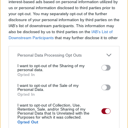
interest-based ads based on personal information utilized by
us or personal information disclosed to third parties prior to
your opt-out. You may separately opt-out of the further
disclosure of your personal information by third parties on the
IAB’s list of downstream participants. This information may
also be disclosed by us to third parties on the
IAB’s List of
Downstream Participants
that may further disclose it to other
Publié par
Nazélie
le 21 octobre 2022 à
9622
3
3
4
third parties.
7h15.
Personal Data Processing Opt Outs
Chanteurs :
Taylor Swift
Albums :
Midnights (The Til Dawn Edition)
I want to opt-out of the Sharing of my
personal data.
Opted In
I want to opt-out of the Sale of my
Personal Data.
Paroles + Traduction
Téléchargement
Vidéos
⇑
Opted In
Commentaires
I want to opt-out of Collection, Use,
Retention, Sale, and/or Sharing of my
Personal Data that Is Unrelated with the
Purposes for which it was collected.
Opted Out