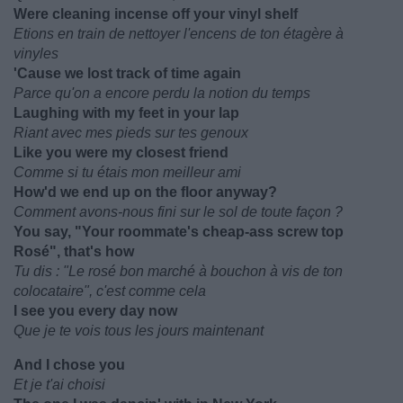
Were cleaning incense off your vinyl shelf
Etions en train de nettoyer l'encens de ton étagère à
vinyles
'Cause we lost track of time again
Parce qu'on a encore perdu la notion du temps
Laughing with my feet in your lap
Riant avec mes pieds sur tes genoux
Like you were my closest friend
Comme si tu étais mon meilleur ami
How'd we end up on the floor anyway?
Comment avons-nous fini sur le sol de toute façon ?
You say, "Your roommate's cheap-ass screw top
Rosé", that's how
Tu dis : "Le rosé bon marché à bouchon à vis de ton
colocataire", c'est comme cela
I see you every day now
Que je te vois tous les jours maintenant
And I chose you
Et je t'ai choisi