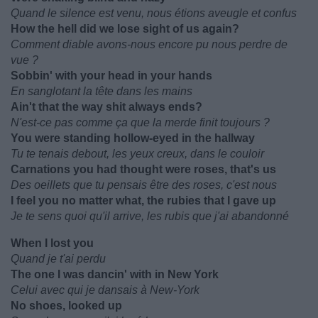
Quand le silence est venu, nous étions aveugle et confus
How the hell did we lose sight of us again?
Comment diable avons-nous encore pu nous perdre de
vue ?
Sobbin' with your head in your hands
En sanglotant la tête dans les mains
Ain't that the way shit always ends?
N'est-ce pas comme ça que la merde finit toujours ?
You were standing hollow-eyed in the hallway
Tu te tenais debout, les yeux creux, dans le couloir
Carnations you had thought were roses, that's us
Des oeillets que tu pensais être des roses, c'est nous
I feel you no matter what, the rubies that I gave up
Je te sens quoi qu'il arrive, les rubis que j'ai abandonné
When I lost you
Quand je t'ai perdu
The one I was dancin' with in New York
Celui avec qui je dansais à New-York
No shoes, looked up