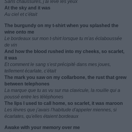
Sans chaussures, j'ai levé les yeux
At the sky and it was
Au ciel et c'était
The burgundy on my t-shirt when you splashed the
wine onto me
Le bordeaux sur mon t-shirt lorsque tu m'as éclaboussée
de vin
And how the blood rushed into my cheeks, so scarlet,
it was
Et comment le sang s'est précipité dans mes joues,
tellement écarlate, c'était
The mark you saw on my collarbone, the rust that grew
between telephones
La marque que tu as vu sur ma clavicule, la rouille qui a
poussé entre les téléphones
The lips I used to call home, so scarlet, it was maroon
Les lèvres que j'avais l'habitude d'appeler miennes, si
écarlates, qu'elles étaient bordeaux
Awake with your memory over me