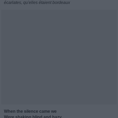
écarlates, qu'elles étaient bordeaux
When the silence came we
Were shaking blind and hazy