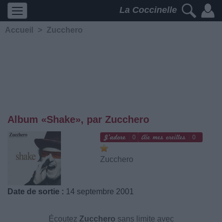
La Coccinelle
Accueil
>
Zucchero
Album «Shake», par Zucchero
0
0
Zucchero
Date de sortie :
14 septembre 2001
Écoutez
Zucchero
sans limite avec