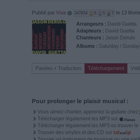
Publié par
Visa
le 13 févri
247824
5
5
7
Arrangeurs :
David Guetta
Adapteurs :
David Guetta
Chanteurs :
Jason Derulo
Albums :
Saturday / Sunday 
Paroles + Traduction
Téléchargement
Vid
Pour prolonger le plaisir musical :
Vous aimez chanter, apprenez la guitare chez
Télécharger légalement les MP3 sur
Télécharger légalement les MP3 ou trouver l
Trouver des vinyles et des CD sur
Trouver un instrument de musique ou une partit