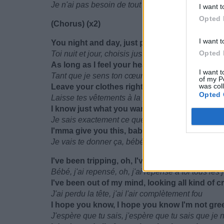
Je n'ai pas besoin de tout ton temps, j'ai juste be
I want t
Opted 
(Chorus) (x2)
I want t
You night and day, just pick the place
Opted 
Toi nuit et jour, choisis juste l'endroit
As long as I feel your heart beating on me
I want t
Tant que je sens ton cœur battre contre moi
of my P
was col
Leave your clothes right at the door
Opted 
Laisse tes vêtements à la porte
I know just what you want
Je sais exactement ce que tu veux
I'mma give you this, baby
Je vais te donner ça, bébé
I've been tripping, oh, I've been tripping about
Bébé, j'ai repensé, oh, j'ai repensé à toi tous les 
I've been out of my mind, looking all kind of c
J'ai perdu la tête, j'ai l'air complètement fou
I hope you know, I hope you know I'm not gre
J'espère que tu sais, j'espère que tu sais que je 