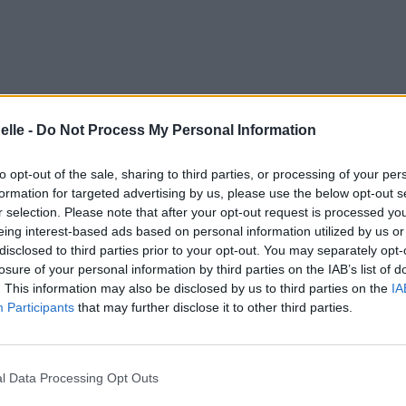
elle -
Do Not Process My Personal Information
to opt-out of the sale, sharing to third parties, or processing of your per
formation for targeted advertising by us, please use the below opt-out s
r selection. Please note that after your opt-out request is processed y
eing interest-based ads based on personal information utilized by us or
disclosed to third parties prior to your opt-out. You may separately opt-
losure of your personal information by third parties on the IAB’s list of
g about you daily
. This information may also be disclosed by us to third parties on the
IA
s
Participants
that may further disclose it to other third parties.
razy, oh
edy
ne suis pas avide
l Data Processing Opt Outs