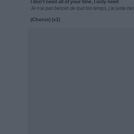
I don't need all of your time, I only need
Je n'ai pas besoin de tout ton temps, j'ai juste be
(Chorus) (x2)