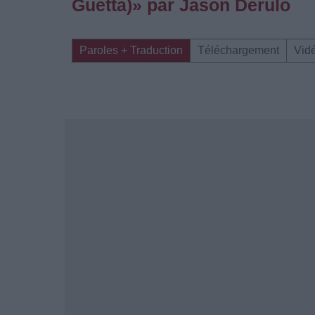
Guetta)» par Jason Derulo
Paroles + Traduction
Téléchargement
Vid