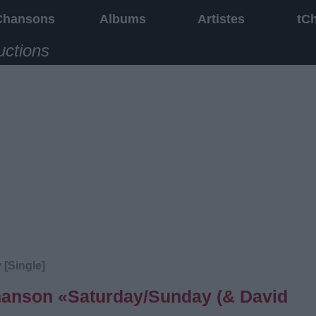
Chansons
Albums
Artistes
tC
uctions
 [Single]
 chanson «Saturday/Sunday (& David