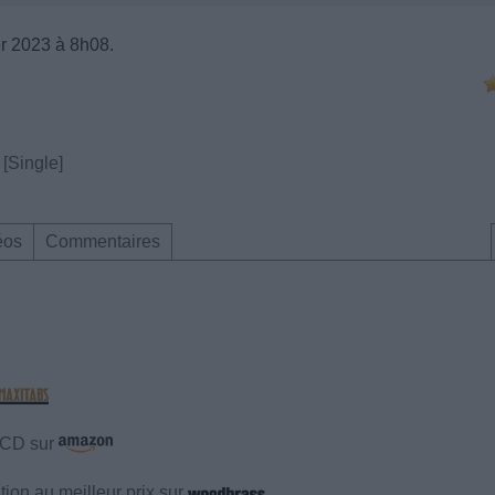
er 2023 à 8h08.
[Single]
éos
Commentaires
e CD sur
ion au meilleur prix sur