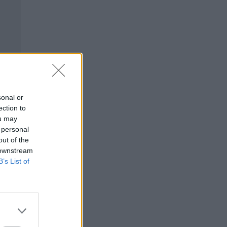
sonal or
ection to
ou may
 personal
out of the
 downstream
B’s List of