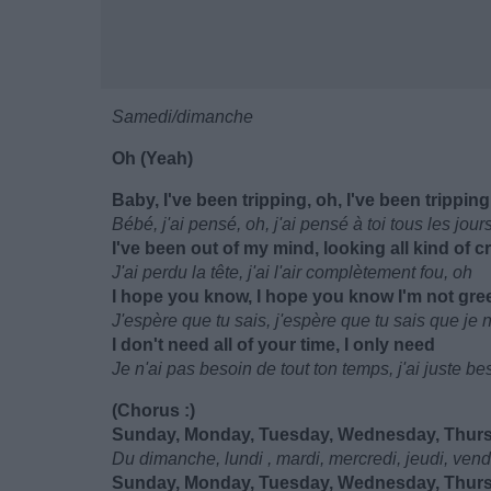
Samedi/dimanche
Oh (Yeah)
Baby, I've been tripping, oh, I've been trippin
Bébé, j'ai pensé, oh, j'ai pensé à toi tous les jour
I've been out of my mind, looking all kind of c
J'ai perdu la tête, j'ai l'air complètement fou, oh
I hope you know, I hope you know I'm not gre
J'espère que tu sais, j'espère que tu sais que je 
I don't need all of your time, I only need
Je n'ai pas besoin de tout ton temps, j'ai juste be
(Chorus :)
Sunday, Monday, Tuesday, Wednesday, Thursd
Du dimanche, lundi , mardi, mercredi, jeudi, ven
Sunday, Monday, Tuesday, Wednesday, Thursd