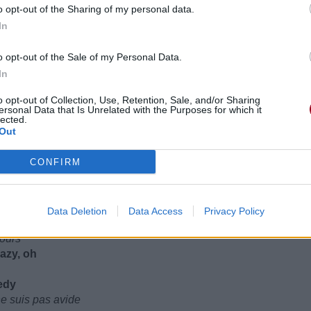
soin
o opt-out of the Sharing of my personal data.
In
o opt-out of the Sale of my Personal Data.
In
o opt-out of Collection, Use, Retention, Sale, and/or Sharing
ersonal Data that Is Unrelated with the Purposes for which it
lected.
Out
CONFIRM
Data Deletion
Data Access
Privacy Policy
 you daily (I've been)
jours
razy, oh
edy
ne suis pas avide