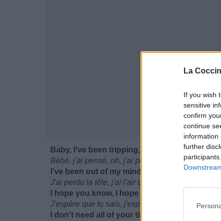
La Coccin
If you wish 
sensitive in
confirm you
continue se
information 
further disc
Baby, I've been tripping, oh, I've been trippin
participants
Bébé, j'ai pensé, oh, j'ai pensé à toi tous les jour
Downstream 
I've been out of my mind, looking all kind of c
J'ai perdu la tête, j'ai l'air complètement fou, oh
I hope you know, I hope you know I'm not gre
J'espère que tu sais, j'espère que tu sais que je 
Persona
I don't need all of your time, I only need