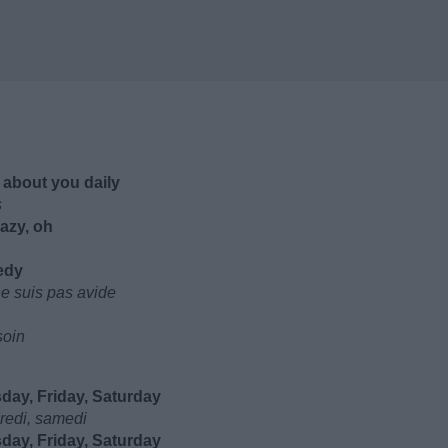
g about you daily
s
razy, oh
edy
ne suis pas avide
soin
ay, Friday, Saturday
dredi, samedi
ay, Friday, Saturday