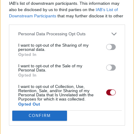
IAB’s list of downstream participants. This information may
Trouver des vinyles et des CD sur
also be disclosed by us to third parties on the
IAB’s List of
Trouver un instrument de musique ou une partition au
Downstream Participants
that may further disclose it to other
meilleur prix sur
third parties.
Personal Data Processing Opt Outs
Paroles
Téléchargement
Vidéos
⇑
I want to opt-out of the Sharing of my
personal data.
Commentaires
Opted In
Voir la vidéo de «Madeleine
I want to opt-out of the Sale of my
Personal Data.
Bernard»
Opted In
I want to opt-out of Collection, Use,
Retention, Sale, and/or Sharing of my
Personal Data that Is Unrelated with the
Purposes for which it was collected.
Opted Out
Concert/Live
Concert/Live
CONFIRM
Paroles
Téléchargement
Vidéos
⇑