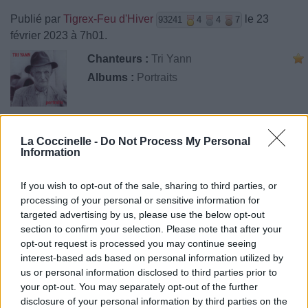
Publié par
Tigrex-Feu d'Hiver
le 23
93241
4
4
7
février 2023 à 7h01.
Chanteurs :
Tri Yann
Albums :
Portraits
La Coccinelle -
Do Not Process My Personal
Paroles
Téléchargement
Vidéos
⇑
Information
Commentaires
If you wish to opt-out of the sale, sharing to third parties, or
processing of your personal or sensitive information for
targeted advertising by us, please use the below opt-out
section to confirm your selection. Please note that after your
Pour prolonger le plaisir musical :
opt-out request is processed you may continue seeing
interest-based ads based on personal information utilized by
Vous aimez chanter, apprenez la guitare chez
us or personal information disclosed to third parties prior to
Télécharger légalement les MP3 sur
your opt-out. You may separately opt-out of the further
Télécharger légalement les MP3 ou trouver le CD sur
disclosure of your personal information by third parties on the