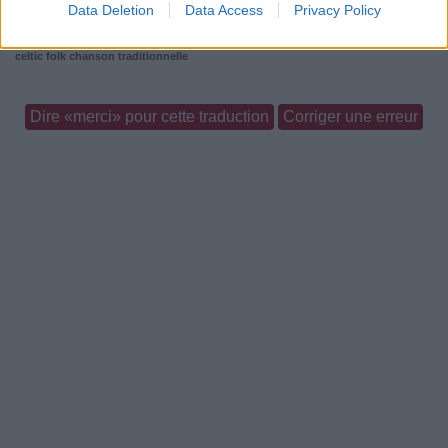
Data Deletion
Data Access
Privacy Policy
Commentaires
celtic folk
chanson traditionnelle
Dire «merci» pour cette traduction
Corriger une erreur