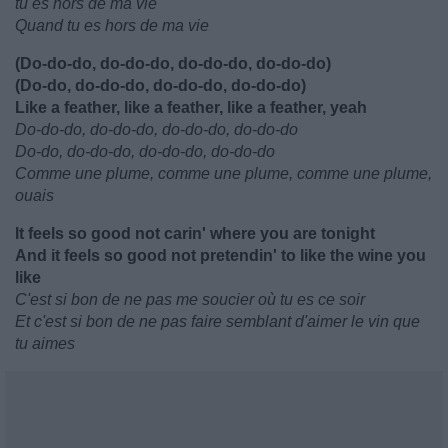
tu es hors de ma vie
Quand tu es hors de ma vie
(Do-do-do, do-do-do, do-do-do, do-do-do)
(Do-do, do-do-do, do-do-do, do-do-do)
Like a feather, like a feather, like a feather, yeah
Do-do-do, do-do-do, do-do-do, do-do-do
Do-do, do-do-do, do-do-do, do-do-do
Comme une plume, comme une plume, comme une plume,
ouais
It feels so good not carin' where you are tonight
And it feels so good not pretendin' to like the wine you
like
C'est si bon de ne pas me soucier où tu es ce soir
Et c'est si bon de ne pas faire semblant d'aimer le vin que
tu aimes