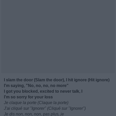
I slam the door (Slam the door), I hit ignore (Hit ignore)
I'm saying, "No, no, no, no more"
I got you blocked, excited to never talk, I
I'm so sorry for your loss
Je claque la porte (Claque la porte)
J'ai cliqué sur "Ignorer" (Cliqué sur "Ignorer")
Je dis non, non, non, pas plus, je