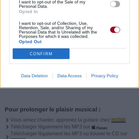
I want to opt-out of the Sale of my
Personal Data.
Publié par
KCheu
le 21 mars 2023 à
55178
3
4
6
Opted In
6h52.
I want to opt-out of Collection, Use,
Chanteurs :
Sabrina Carpenter
Retention, Sale, and/or Sharing of my
Personal Data that Is Unrelated with the
Albums :
emails i can’t send fwd:
Purposes for which it was collected.
Opted Out
CONFIRM
Paroles + Traduction
Téléchargement
Vidéos
⇑
Data Deletion
Data Access
Privacy Policy
Commentaires
Pour prolonger le plaisir musical :
Vous aimez chanter, apprenez la guitare chez
Télécharger légalement les MP3 sur
Télécharger légalement les MP3 ou trouver le CD sur