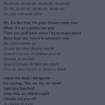
Do-do-do, do-do-do, do-do-do, do-do-do
Do-do, do-do-do, do-do-do, do-do-do
Oh, pas une autre prise
Oh, it's like that, I'm your dream come true
When it's on a platter for you
Then you pull back when I try to make plans
More than two hours in advance, mm
Ah, c'est comme ça
Je suis ton rêve devenu réalité
Quand c'est sur un plateau pour toi
Ensuite, tu recules
Quand j'essaie de faire des plans
Plus de deux heures à l'avance, hmm
I slam the door, I hit ignore
I'm saying, "No, no, no, no more"
I got you blocked
After this, an afterthought
I finally cut you off
Je claque la porte