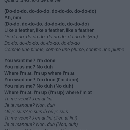
Quand tu es hors de ma vie
(Do-do-do, do-do-do, do-do-do, do-do-do)
Ah, mm
(Do-do, do-do-do, do-do-do, do-do-do)
Like a feather, like a feather, like a feather
Do-do-do, do-do-do, do-do-do, do-do-do (Hm)
Do-do, do-do-do, do-do-do, do-do-do
Comme une plume, comme une plume, comme une plume
You want me? I'm done
You miss me? No duh
Where I'm at, I'm up where I'm at
You want me? I'm done (I'm done)
You miss me? No duh (No duh)
Where I'm at, I'm up (I'm up) where I'm at
Tu me veux? J'en ai fini
Je te manque? Non, duh
Où je suis? je suis là où je suis
Tu me veux? J'en ai fini (J'en ai fini)
Je te manque? Non, duh (Non, duh)