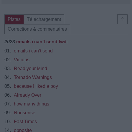
Pistes
Téléchargement
⇑
Corrections & commentaires
2023
emails i can’t send fwd:
01.
​emails i can’t send
02.
Vicious
03.
Read your Mind
04.
Tornado Warnings
05.
because I liked a boy
06.
Already Over
07.
​how many things
09.
Nonsense
10.
Fast Times
14.
opposite