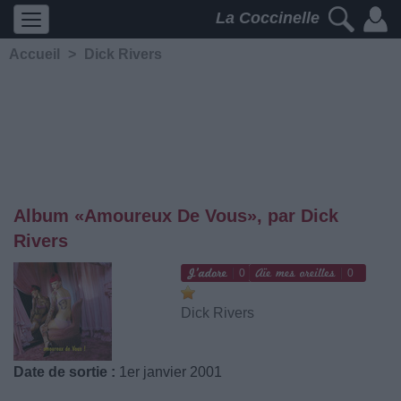
La Coccinelle
Accueil
>
Dick Rivers
Album «Amoureux De Vous», par Dick
Rivers
0
0
Dick Rivers
Date de sortie :
1er janvier 2001