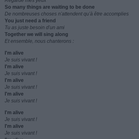
Regarde mes yeux
So many things are waiting to be done
De nombreuses choses n'attendent qu'à être accomplies
You just need a friend
Tu as juste besoin d'un ami
Together we will sing along
Et ensemble, nous chanterons :
I'm alive
Je suis vivant !
I'm alive
Je suis vivant !
I'm alive
Je suis vivant !
I'm alive
Je suis vivant !
I'm alive
Je suis vivant !
I'm alive
Je suis vivant !