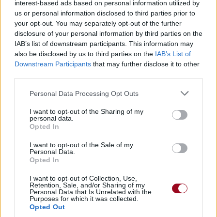
interest-based ads based on personal information utilized by
Vous aimez chanter, apprenez la guitare chez
us or personal information disclosed to third parties prior to
Télécharger légalement les MP3 sur
your opt-out. You may separately opt-out of the further
Télécharger légalement les MP3 ou trouver le CD sur
disclosure of your personal information by third parties on the
IAB’s list of downstream participants. This information may
Trouver des vinyles et des CD sur
also be disclosed by us to third parties on the
IAB’s List of
Trouver un instrument de musique ou une partition au
Downstream Participants
that may further disclose it to other
meilleur prix sur
third parties.
Personal Data Processing Opt Outs
Paroles + Traduction
Téléchargement
Vidéos
⇑
I want to opt-out of the Sharing of my
personal data.
Commentaires
Opted In
Voir la vidéo de «I'm Alive»
I want to opt-out of the Sale of my
Personal Data.
Opted In
I want to opt-out of Collection, Use,
Retention, Sale, and/or Sharing of my
Personal Data that Is Unrelated with the
Purposes for which it was collected.
Concert/Live
Concert/Live
Chanson sans vidéo
Opted Out