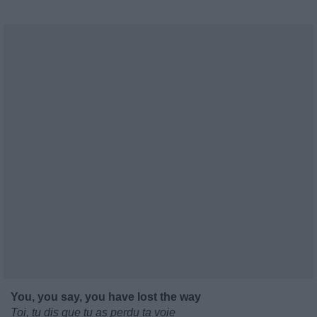
You, you say, you have lost the way
Toi, tu dis que tu as perdu ta voie