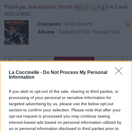
Publié par
Jean-Baptiste Dhondt
le 5 avril
3412
1
2
5
2023 à 6h51.
Chanteurs :
Amon Amarth
Albums :
Twilight Of The Thunder God
Paroles + Traduction
Téléchargement
Vidéos
⇑
Commentaires
La Coccinelle -
Do Not Process My Personal
Information
If you wish to opt-out of the sale, sharing to third parties, or
processing of your personal or sensitive information for
Pour prolonger le plaisir musical :
targeted advertising by us, please use the below opt-out
section to confirm your selection. Please note that after your
Vous aimez chanter, apprenez la guitare chez
opt-out request is processed you may continue seeing
Télécharger légalement les MP3 sur
interest-based ads based on personal information utilized by
Télécharger légalement les MP3 ou trouver le CD sur
us or personal information disclosed to third parties prior to