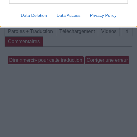
Chanson sans vidéo
Data Deletion
Data Access
Privacy Policy
Paroles + Traduction
Téléchargement
Vidéos
⇑
Commentaires
Dire «merci» pour cette traduction
Corriger une erreur