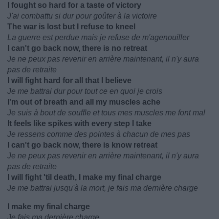
I fought so hard for a taste of victory
J'ai combattu si dur pour goûter à la victoire
The war is lost but I refuse to kneel
La guerre est perdue mais je refuse de m'agenouiller
I can't go back now, there is no retreat
Je ne peux pas revenir en arrière maintenant, il n'y aura
pas de retraite
I will fight hard for all that I believe
Je me battrai dur pour tout ce en quoi je crois
I'm out of breath and all my muscles ache
Je suis à bout de souffle et tous mes muscles me font mal
It feels like spikes with every step I take
Je ressens comme des pointes à chacun de mes pas
I can't go back now, there is know retreat
Je ne peux pas revenir en arrière maintenant, il n'y aura
pas de retraite
I will fight 'til death, I make my final charge
Je me battrai jusqu'à la mort, je fais ma dernière charge
I make my final charge
Je fais ma dernière charge