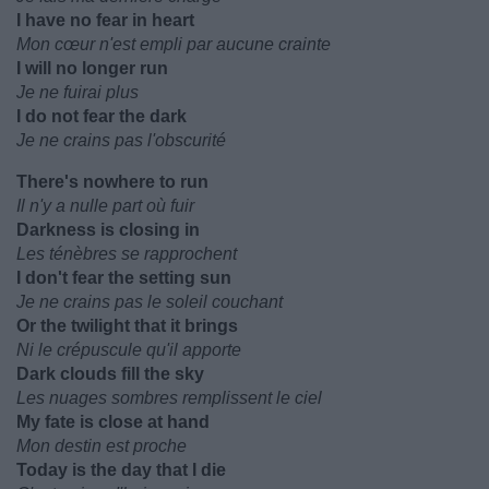
I have no fear in heart
Mon cœur n'est empli par aucune crainte
I will no longer run
Je ne fuirai plus
I do not fear the dark
Je ne crains pas l'obscurité
There's nowhere to run
Il n'y a nulle part où fuir
Darkness is closing in
Les ténèbres se rapprochent
I don't fear the setting sun
Je ne crains pas le soleil couchant
Or the twilight that it brings
Ni le crépuscule qu'il apporte
Dark clouds fill the sky
Les nuages sombres remplissent le ciel
My fate is close at hand
Mon destin est proche
Today is the day that I die