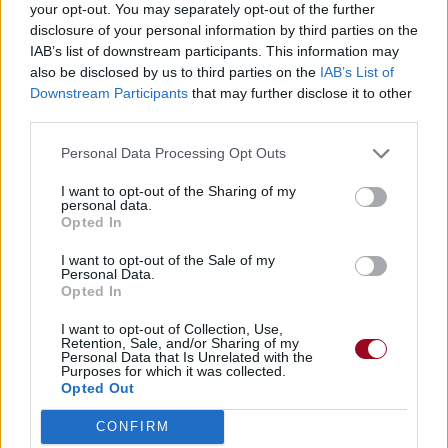
your opt-out. You may separately opt-out of the further
Trouver des vinyles et des CD sur
disclosure of your personal information by third parties on the
Trouver un instrument de musique ou une partition au
IAB’s list of downstream participants. This information may
meilleur prix sur
also be disclosed by us to third parties on the
IAB’s List of
Downstream Participants
that may further disclose it to other
third parties.
Paroles + Traduction
Téléchargement
Vidéos
⇑
Personal Data Processing Opt Outs
Commentaires
I want to opt-out of the Sharing of my
personal data.
Voir la vidéo de «No Fear for the
Opted In
Setting Sun»
I want to opt-out of the Sale of my
Personal Data.
Opted In
I want to opt-out of Collection, Use,
Retention, Sale, and/or Sharing of my
Personal Data that Is Unrelated with the
Purposes for which it was collected.
Chanson sans vidéo
Chanson sans vidéo
Opted Out
CONFIRM