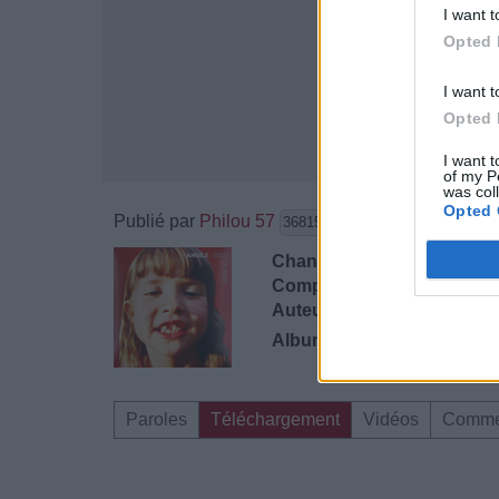
I want t
Opted 
I want t
Opted 
I want t
of my P
was col
Opted 
Publié par
Philou 57
le 12 avri
36815
4
4
6
Chanteurs :
Kiddy Smile
,
An
Compositeurs :
Angèle
Auteurs :
Angèle
Albums :
Brol La Suite
Paroles
Téléchargement
Vidéos
Comme