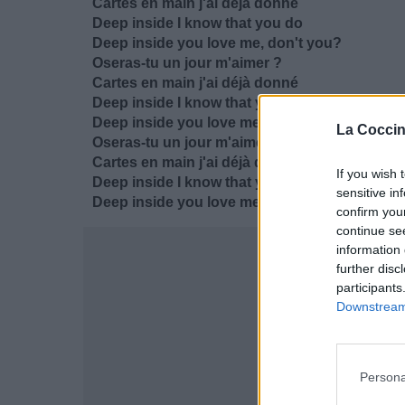
Cartes en main j'ai déjà donné
Deep inside I know that you do
Deep inside you love me, don't you?
Oseras-tu un jour m'aimer ?
Cartes en main j'ai déjà donné
Deep inside I know that you do
Deep inside you love me, don't you?
La Coccin
Oseras-tu un jour m'aimer ?
Cartes en main j'ai déjà donné
If you wish 
Deep inside I know that you do
sensitive in
Deep inside you love me, don't you?
confirm you
continue se
information 
further disc
participants
Downstream 
Persona