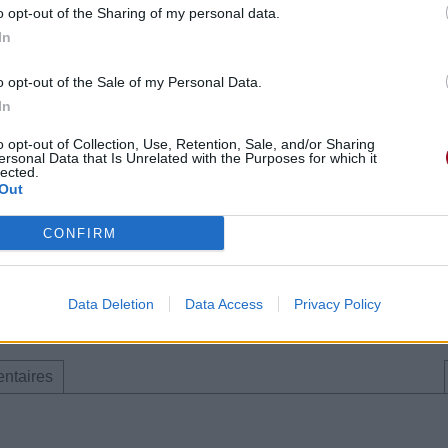
o opt-out of the Sharing of my personal data.
In
o opt-out of the Sale of my Personal Data.
In
o opt-out of Collection, Use, Retention, Sale, and/or Sharing
ersonal Data that Is Unrelated with the Purposes for which it
lected.
Out
l 2023 à 18h26.
CONFIRM
gèle
Data Deletion
Data Access
Privacy Policy
ntaires