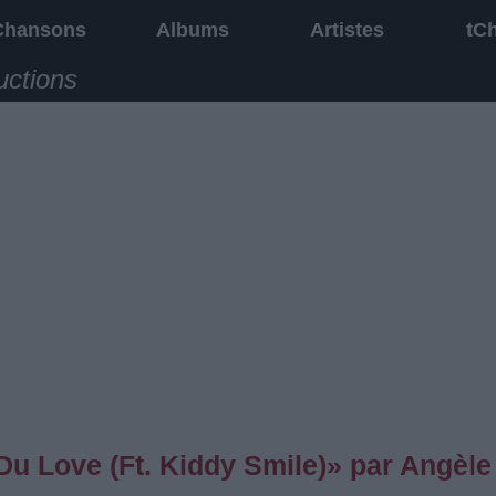
Chansons
Albums
Artistes
tC
uctions
u Love (Ft. Kiddy Smile)» par Angèle