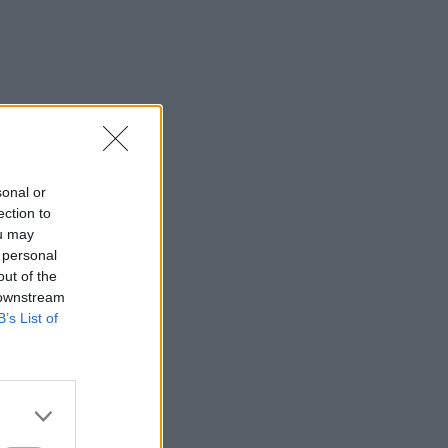
sonal or
ection to
ou may
 personal
out of the
 downstream
B’s List of