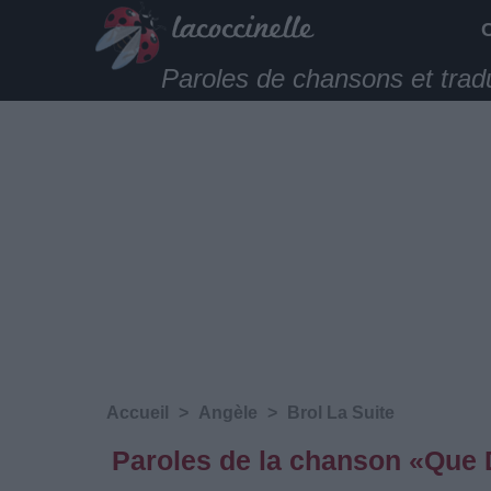
Paroles de chansons et trad
Accueil
>
Angèle
>
Brol La Suite
Paroles de la chanson «Que D