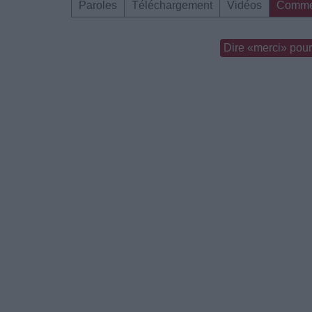
Paroles
Téléchargement
Vidéos
Comme
Dire «merci» pour 