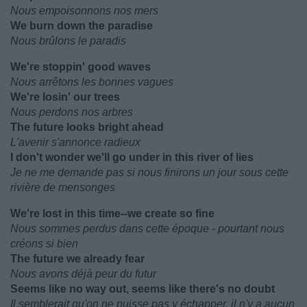
Nous empoisonnons nos mers
We burn down the paradise
Nous brûlons le paradis
We're stoppin' good waves
Nous arrêtons les bonnes vagues
We're losin' our trees
Nous perdons nos arbres
The future looks bright ahead
L'avenir s'annonce radieux
I don't wonder we'll go under in this river of lies
Je ne me demande pas si nous finirons un jour sous cette
rivière de mensonges
We're lost in this time--we create so fine
Nous sommes perdus dans cette époque - pourtant nous
créons si bien
The future we already fear
Nous avons déjà peur du futur
Seems like no way out, seems like there's no doubt
Il semblerait qu'on ne puisse pas y échapper, il n'y a aucun