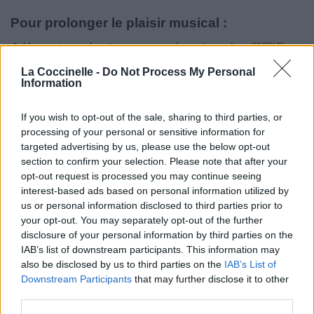
Pour prolonger le plaisir musical :
Vous aimez chanter, apprenez la guitare chez
Télécharger légalement les MP3 sur
La Coccinelle -
Do Not Process My Personal
Télécharger légalement les MP3 ou trouver le CD sur
Information
Trouver des vinyles et des CD sur
If you wish to opt-out of the sale, sharing to third parties, or
Trouver un instrument de musique ou une partition au
processing of your personal or sensitive information for
meilleur prix sur
targeted advertising by us, please use the below opt-out
section to confirm your selection. Please note that after your
opt-out request is processed you may continue seeing
Paroles + Traduction
Téléchargement
Vidéos
⇑
interest-based ads based on personal information utilized by
us or personal information disclosed to third parties prior to
Commentaires
your opt-out. You may separately opt-out of the further
disclosure of your personal information by third parties on the
Voir la vidéo de «Kids of the
IAB’s list of downstream participants. This information may
also be disclosed by us to third parties on the
IAB’s List of
Century»
Downstream Participants
that may further disclose it to other
third parties.