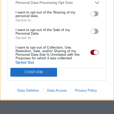
Personal Data Processing Opt Outs
I want to opt-out of the Sharing of my
personal data.
Concert/Live
Concert/Live
Concert/Live
Opted In
I want to opt-out of the Sale of my
Personal Data.
Opted In
I want to opt-out of Collection, Use,
Retention, Sale, and/or Sharing of my
Personal Data that Is Unrelated with the
Purposes for which it was collected.
Paroles + Traduction
Téléchargement
Vidéos
⇑
Opted Out
Commentaires
CONFIRM
heavy metal
Data Deletion
Data Access
Privacy Policy
Dire «merci» pour cette traduction
Corriger une erreur