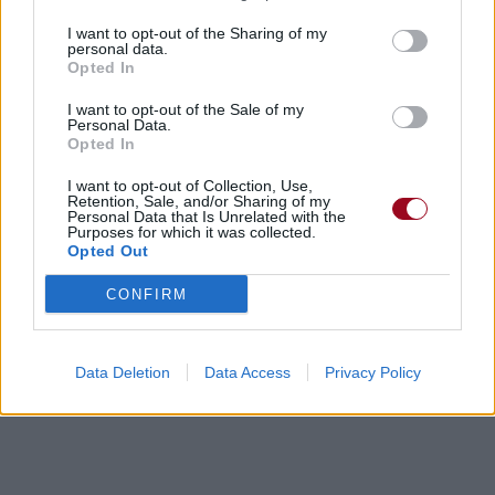
Neighborhood (unreleased song
I want to opt-out of the Sharing of my
live solo tour)»
personal data.
Opted In
I want to opt-out of the Sale of my
Personal Data.
Opted In
I want to opt-out of Collection, Use,
Concert/Live
Concert/Live
Concert/Live
Retention, Sale, and/or Sharing of my
Personal Data that Is Unrelated with the
Purposes for which it was collected.
Opted Out
Paroles + Traduction
Téléchargement
Vidéos
⇑
Commentaires
CONFIRM
Dire «merci» pour cette traduction
Corriger une erreur
Data Deletion
Data Access
Privacy Policy