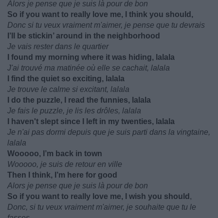
Alors je pense que je suis là pour de bon
So if you want to really love me, I think you should,
Donc si tu veux vraiment m'aimer, je pense que tu devrais
I’ll be stickin’ around in the neighborhood
Je vais rester dans le quartier
I found my morning where it was hiding, lalala
J'ai trouvé ma matinée où elle se cachait, lalala
I find the quiet so exciting, lalala
Je trouve le calme si excitant, lalala
I do the puzzle, I read the funnies, lalala
Je fais le puzzle, je lis les drôles, lalala
I haven't slept since I left in my twenties, lalala
Je n'ai pas dormi depuis que je suis parti dans la vingtaine,
lalala
Wooooo, I’m back in town
Wooooo, je suis de retour en ville
Then I think, I’m here for good
Alors je pense que je suis là pour de bon
So if you want to really love me, I wish you should
,
Donc, si tu veux vraiment m'aimer, je souhaite que tu le
fasses,