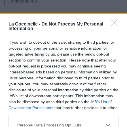
Commentaires
La Coccinelle -
Do Not Process My Personal
Information
Pour prolonger le plaisir musical :
Vous aimez chanter, apprenez la guitare chez
If you wish to opt-out of the sale, sharing to third parties, or
Télécharger légalement les MP3 sur
processing of your personal or sensitive information for
Télécharger légalement les MP3 ou trouver le CD sur
targeted advertising by us, please use the below opt-out
section to confirm your selection. Please note that after your
Trouver des vinyles et des CD sur
opt-out request is processed you may continue seeing
Trouver un instrument de musique ou une partition au
interest-based ads based on personal information utilized by
meilleur prix sur
us or personal information disclosed to third parties prior to
your opt-out. You may separately opt-out of the further
disclosure of your personal information by third parties on the
IAB’s list of downstream participants. This information may
Paroles + Traduction
Téléchargement
Vidéos
⇑
also be disclosed by us to third parties on the
IAB’s List of
Commentaires
Downstream Participants
that may further disclose it to other
third parties.
Voir la vidéo de «In The
Personal Data Processing Opt Outs