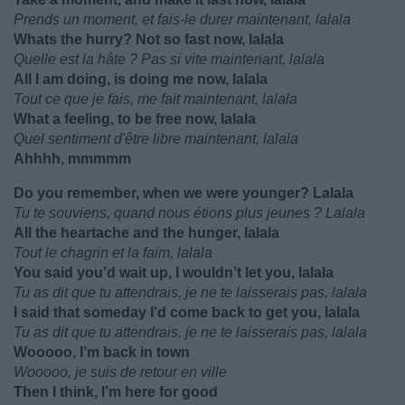
Prends un moment, et fais-le durer maintenant, lalala
Whats the hurry? Not so fast now, lalala
Quelle est la hâte ? Pas si vite maintenant, lalala
All I am doing, is doing me now, lalala
Tout ce que je fais, me fait maintenant, lalala
What a feeling, to be free now, lalala
Quel sentiment d'être libre maintenant, lalala
Ahhhh, mmmmm
Do you remember, when we were younger? Lalala
Tu te souviens, quand nous étions plus jeunes ? Lalala
All the heartache and the hunger, lalala
Tout le chagrin et la faim, lalala
You said you’d wait up, I wouldn’t let you, lalala
Tu as dit que tu attendrais, je ne te laisserais pas, lalala
I said that someday I’d come back to get you, lalala
Tu as dit que tu attendrais, je ne te laisserais pas, lalala
Wooooo, I’m back in town
Wooooo, je suis de retour en ville
Then I think, I’m here for good