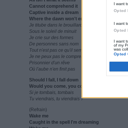
I want t
Cannot comprehend it
Opted 
Captivе inside a dream
Where the dawn won't end it
I want t
Je titube dans le brouillard
Opted 
Sous le soleil de minuit
Je crie sur des formes
I want t
De personnes sans nom
of my P
was col
Tout n'est pas ce qu'il semble
Opted 
Je ne peux pas le comprendre
Prisonnier d'un rêve
Où l'aube n'en finit pas
Should I fall, I fall down
Would you come, you come 'round?
Si je tombais, tombais
Tu viendrais, tu viendrais ?
(Refrain)
Wake me
Caught in the spell I'm dreaming