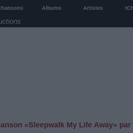
Chansons
Albums
Artistes
tC
uctions
chanson «Sleepwalk My Life Away» par