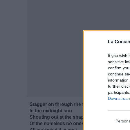
La Coccin
If you wish 
sensitive in
confirm you
continue se
information 
further disc
participants
Downstream 
Stagger on through the fog
In the midnight sun
Shouting out at the shapes
Persona
Of the namelеss no ones
All isn't what it seems